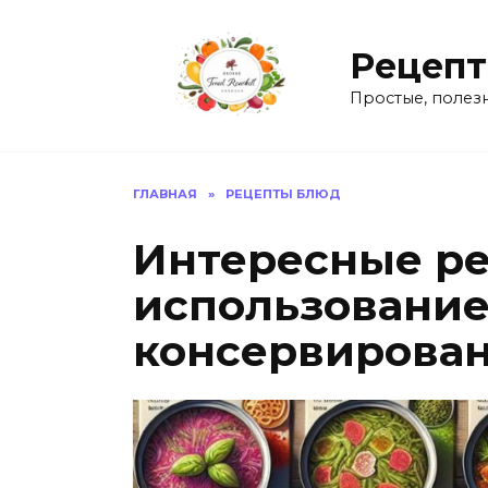
Перейти
к
Рецепт
содержанию
Простые, полез
ГЛАВНАЯ
»
РЕЦЕПТЫ БЛЮД
Интересные ре
использовани
консервирова