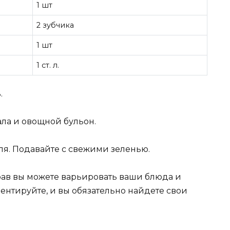
1 шт
2 зубчика
1 шт
1 ст. л.
.
ала и овощной бульон.
еля. Подавайте с свежими зеленью.
в вы можете варьировать ваши блюда и
ентируйте, и вы обязательно найдете свои