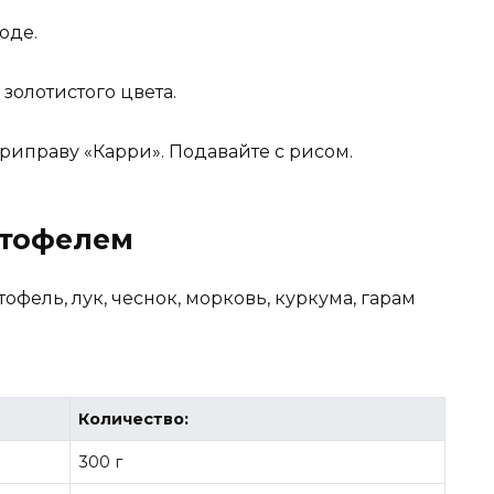
оде.
 золотистого цвета.
приправу «Карри». Подавайте с рисом.
ртофелем
офель, лук, чеснок, морковь, куркума, гарам
Количество:
300 г