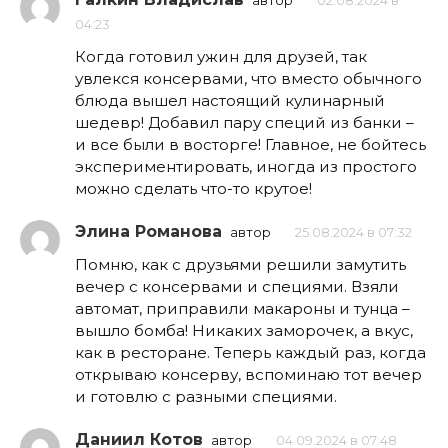
автор
02.08.2024 в
04:23
Когда готовил ужин для друзей, так
увлекся консервами, что вместо обычного
блюда вышел настоящий кулинарный
шедевр! Добавил пару специй из банки –
и все были в восторге! Главное, не бойтесь
экспериментировать, иногда из простого
можно сделать что-то крутое!
Элина Романова
автор
25.08.2024 в 07:32
Помню, как с друзьями решили замутить
вечер с консервами и специями. Взяли
автомат, приправили макароны и тунца –
вышло бомба! Никаких заморочек, а вкус,
как в ресторане. Теперь каждый раз, когда
открываю консерву, вспоминаю тот вечер
и готовлю с разными специями.
Даниил Котов
автор
04.09.2024 в 07:48