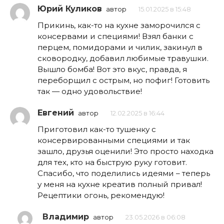
Юрий Куликов
автор
15.01.2025 в 15:48
Прикинь, как-то на кухне заморочился с
консервами и специями! Взял банки с
перцем, помидорами и чилик, закинул в
сковородку, добавил любимые травушки.
Вышло бомба! Вот это вкус, правда, я
переборщил с острым, но пофиг! Готовить
так — одно удовольствие!
Евгений
автор
12.02.2025 в 16:44
Приготовил как-то тушенку с
консервированными специями и так
зашло, друзья оценили! Это просто находка
для тех, кто на быструю руку готовит.
Спасибо, что поделились идеями – теперь
у меня на кухне креатив полный привал!
Рецептики огонь, рекомендую!
Владимир
автор
23.05.2026 в 06:08