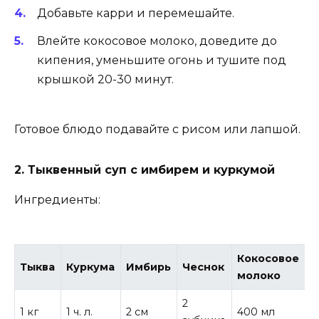
Добавьте карри и перемешайте.
Влейте кокосовое молоко, доведите до
кипения, уменьшите огонь и тушите под
крышкой 20-30 минут.
Готовое блюдо подавайте с рисом или лапшой.
2. Тыквенный суп с имбирем и куркумой
Ингредиенты:
Кокосовое
Тыква
Куркума
Имбирь
Чеснок
М
молоко
2
1 кг
1 ч. л.
2 см
400 мл
2 