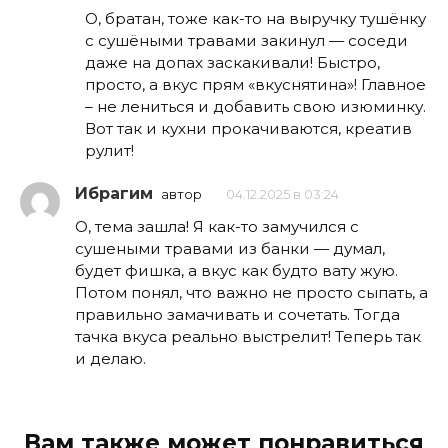
О, братан, тоже как-то на выручку тушёнку
с сушёными травами закинул — соседи
даже на допах заскакивали! Быстро,
просто, а вкус прям «вкуснятина»! Главное
– не лениться и добавить свою изюминку.
Вот так и кухни прокачиваются, креатив
рулит!
Ибрагим
автор
04.12.2025 в 03:24
О, тема зашла! Я как-то замучился с
сушеными травами из банки — думал,
будет фишка, а вкус как будто вату жую.
Потом понял, что важно не просто сыпать, а
правильно замачивать и сочетать. Тогда
тачка вкуса реально выстрелит! Теперь так
и делаю.
Вам также может понравиться