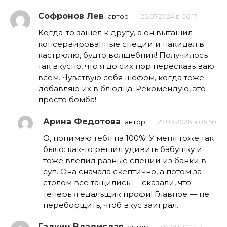
Софронов Лев
автор
25.07.2024 в 06:17
Когда-то зашёл к другу, а он вытащил
консервированные специи и накидал в
кастрюлю, будто волшебник! Получилось
так вкусно, что я до сих пор пересказываю
всем. Чувствую себя шефом, когда тоже
добавляю их в блюдца. Рекомендую, это
просто бомба!
Арина Федотова
автор
27.03.2026 в 05:50
О, понимаю тебя на 100%! У меня тоже так
было: как-то решил удивить бабушку и
тоже влепил разные специи из банки в
суп. Она сначала скептично, а потом за
столом все тащились — сказали, что
теперь я едальщик профи! Главное — не
переборщить, чтоб вкус заиграл.
Галкин Владислав