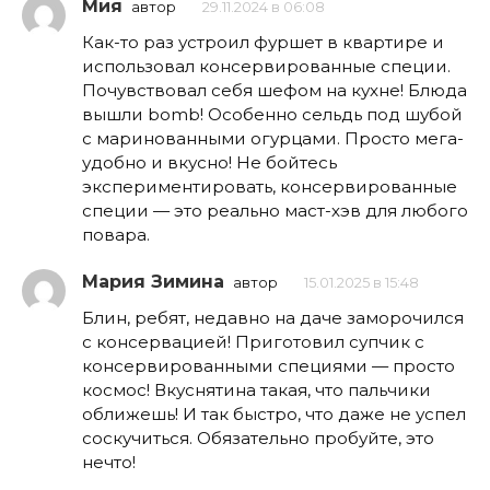
Мия
автор
29.11.2024 в 06:08
Как-то раз устроил фуршет в квартире и
использовал консервированные специи.
Почувствовал себя шефом на кухне! Блюда
вышли bomb! Особенно сельдь под шубой
с маринованными огурцами. Просто мега-
удобно и вкусно! Не бойтесь
экспериментировать, консервированные
специи — это реально маст-хэв для любого
повара.
Мария Зимина
автор
15.01.2025 в 15:48
Блин, ребят, недавно на даче заморочился
с консервацией! Приготовил супчик с
консервированными специями — просто
космос! Вкуснятина такая, что пальчики
оближешь! И так быстро, что даже не успел
соскучиться. Обязательно пробуйте, это
нечто!