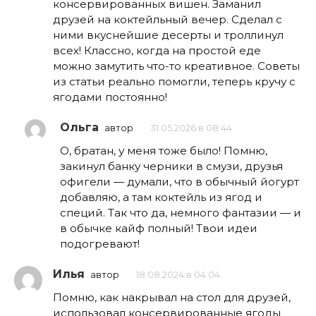
консервированных вишен. Заманил
друзей на коктейльный вечер. Сделал с
ними вкуснейшие десерты и троллинул
всех! Классно, когда на простой еде
можно замутить что-то креативное. Советы
из статьи реально помогли, теперь кручу с
ягодами постоянно!
Ольга
автор
31.05.2026 в 08:44
О, братан, у меня тоже было! Помню,
закинул банку черники в смузи, друзья
офигели — думали, что в обычный йогурт
добавляю, а там коктейль из ягод и
специй. Так что да, немного фантазии — и
в обычке кайф полный! Твои идеи
подогревают!
Илья
автор
18.08.2024 в 04:04
Помню, как накрывал на стол для друзей,
использовал консервированные ягоды