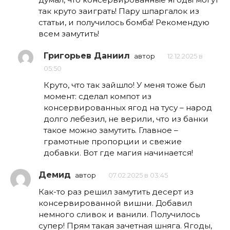
так круто заиграть! Пару шпаргалок из
статьи, и получилось бомба! Рекомендую
всем замутить!
Григорьев Даниил
автор
12.12.2025 в
05:50
Круто, что так зайшло! У меня тоже был
момент: сделал компот из
консервированных ягод на тусу – народ
долго лебезил, не верили, что из банки
такое можно замутить. Главное –
грамотные пропорции и свежие
добавки. Вот где магия начинается!
Демид
автор
07.02.2025 в 03:45
Как-то раз решил замутить десерт из
консервированной вишни. Добавил
немного сливок и ванили. Получилось
супер! Прям такая зачетная шняга. Ягоды,