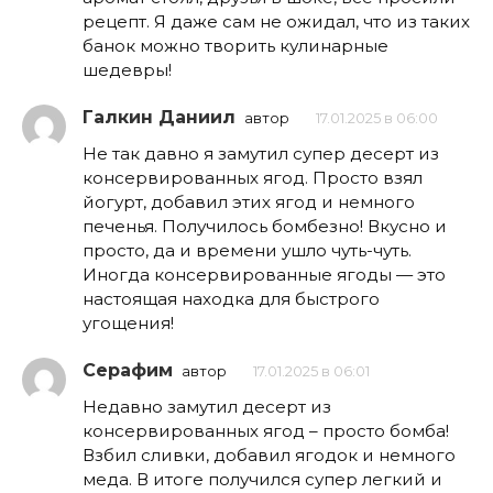
рецепт. Я даже сам не ожидал, что из таких
банок можно творить кулинарные
шедевры!
Галкин Даниил
автор
17.01.2025 в 06:00
Не так давно я замутил супер десерт из
консервированных ягод. Просто взял
йогурт, добавил этих ягод и немного
печенья. Получилось бомбезно! Вкусно и
просто, да и времени ушло чуть-чуть.
Иногда консервированные ягоды — это
настоящая находка для быстрого
угощения!
Серафим
автор
17.01.2025 в 06:01
Недавно замутил десерт из
консервированных ягод – просто бомба!
Взбил сливки, добавил ягодок и немного
меда. В итоге получился супер легкий и