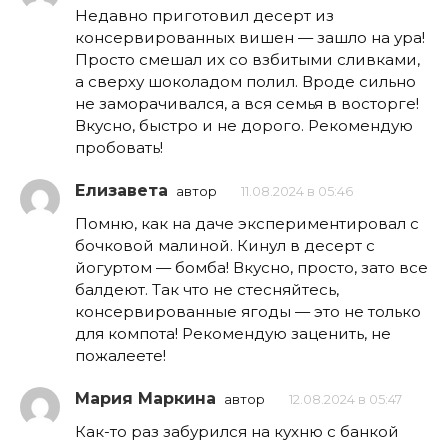
Недавно приготовил десерт из
консервированных вишен — зашло на ура!
Просто смешал их со взбитыми сливками,
а сверху шоколадом полил. Вроде сильно
не заморачивался, а вся семья в восторге!
Вкусно, быстро и не дорого. Рекомендую
пробовать!
Елизавета
автор
11.08.2024 в 05:46
Помню, как на даче экспериментировал с
бочковой малиной. Кинул в десерт с
йогуртом — бомба! Вкусно, просто, зато все
балдеют. Так что не стесняйтесь,
консервированные ягоды — это не только
для компота! Рекомендую заценить, не
пожалеете!
Мария Маркина
автор
12.08.2024 в 05:47
Как-то раз забурился на кухню с банкой