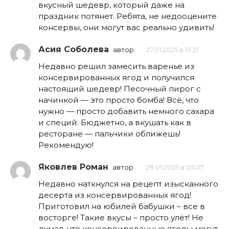
вкусный шедевр, который даже на
праздник потянет. Ребята, не недооцените
консервы, они могут вас реально удивить!
Асия Соболева
автор
27.01.2025 в 13:21
Недавно решил замесить варенье из
консервированных ягод и получился
настоящий шедевр! Песочный пирог с
начинкой — это просто бомба! Всё, что
нужно — просто добавить немного сахара
и специй. Бюджетно, а вкушать как в
ресторане — пальчики оближешь!
Рекомендую!
Яковлев Роман
автор
28.01.2025 в 05:07
Недавно наткнулся на рецепт изысканного
десерта из консервированных ягод!
Приготовил на юбилей бабушки – все в
восторге! Такие вкусы – просто улёт! Не
думал, что консервированные ягоды могут