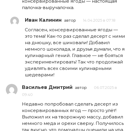
консервированные ягоды — настоящая
палочка-выручалочка.
Иван Калинин
автор
14.04.2025 в 07:18
Согласен, консервированные ягоды —
это тема! Как-то раз сделал десерт с ними
на днюшку, все шиковали! Добавил
немного шоколада, и друзья думали, что я
кулинарный гений. Главное — не бояться
экспериментировать! Так что продолжай
удивлять всех своими кулинарными
шедеврами!
Васильев Дмитрий
автор
06.07.2025 в
09:40
Недавно попробовал сделать десерт из
консервированных ягод — просто улёт!
Выложил их на творожную массу, добавил
немного меда и орехи сверху. Получилось
так вкусно, что домочадцы оценили на ура.