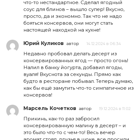
что-то нестандартное. Сделал ягодный
соус для блинов – вышло супер! Вкусно,
просто, да и экономно. Так что не надо
бояться консервов, они могут стать
настоящей находкой на кухне!
Юрий Куликов
автор
14.12.2024 в 06:34
Недавно пробовал делать десерт из
консервированных ягод — просто огонь!
Налил в банку йогурта, добавил ягоды,
вуаля! Вкуснота за секунды. Прямо как
будто в ресторане побывал. Теперь думаю,
как бы ещё замутить что-то симпатичное из
консервов!
Марсель Кочетков
автор
19.12.2024 в 11:02
Прикинь, как-то раз забросил
консервированную малину в десерт – и
это было что-то с чем-то! Весь вечер
аромат стоял, друзья в шоке, все просили