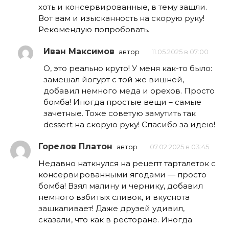
хоть и консервированные, в тему зашли.
Вот вам и изысканность на скорую руку!
Рекомендую попробовать.
Иван Максимов
автор
11.05.2025 в 07:00
О, это реально круто! У меня как-то было:
замешал йогурт с той же вишней,
добавил немного меда и орехов. Просто
бомба! Иногда простые вещи – самые
зачетные. Тоже советую замутить так
dessert на скорую руку! Спасибо за идею!
Горелов Платон
автор
07.02.2025 в 03:45
Недавно наткнулся на рецепт тарталеток с
консервированными ягодами — просто
бомба! Взял малину и чернику, добавил
немного взбитых сливок, и вкуснота
зашкаливает! Даже друзей удивил,
сказали, что как в ресторане. Иногда