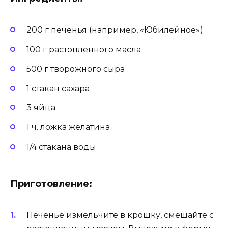
200 г печенья (например, «Юбилейное»)
100 г растопленного масла
500 г творожного сыра
1 стакан сахара
3 яйца
1 ч. ложка желатина
1/4 стакана воды
Приготовление:
Печенье измельчите в крошку, смешайте с