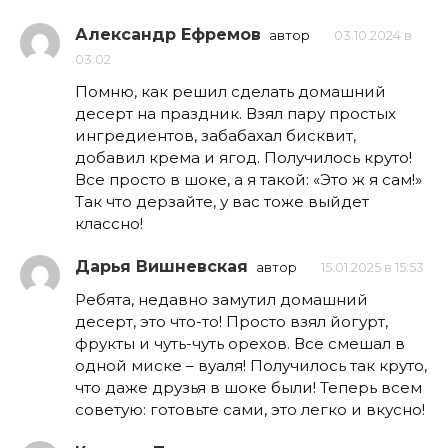
Александр Ефремов
автор
03.10.2024 в
03:02
Помню, как решил сделать домашний
десерт на праздник. Взял пару простых
ингредиентов, забабахал бисквит,
добавил крема и ягод. Получилось круто!
Все просто в шоке, а я такой: «Это ж я сам!»
Так что дерзайте, у вас тоже выйдет
классно!
Дарья Вишневская
автор
15.01.2025 в 15:53
Ребята, недавно замутил домашний
десерт, это что-то! Просто взял йогурт,
фрукты и чуть-чуть орехов. Все смешал в
одной миске – вуаля! Получилось так круто,
что даже друзья в шоке были! Теперь всем
советую: готовьте сами, это легко и вкусно!