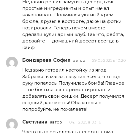
Недавно решил замутить десерт, взял
простые ингредиенты и опыт начал
накапливать. Получился уютный крем-
брюле, друзья в восторге, даже на фотки
позировали! Теперь печем вместе,
сделали кулинарный клуб. Так что, ребята,
дерзайте — домашний десерт всегда в
кайф!
Бондарева София
автор
29.05.2025 в 10:20
Недавно готовил настойку из ягод.
Забрался в магаз, накупил всего, что под
руку попалось. Получилась бомба! Главное
— не бояться экспериментировать и
добавлять свои фишки. Десерт получился
сладкий, как мечты! Обязательно
попробуйте, не пожалеете!
Светлана
автор
04.11.2025 в 03:16
Часто пытаюсь сделать десерты дома —