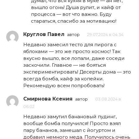
думал, что вся кухня в муке — ан нет,
вышло огонь! Душа рулит, и кайф от
процесса — вот что важно. Буду
стараться, спасибо за мотивацию!
Круглов Павел
автор
29.07.2024 в 04:34
Недавно замесил тесто для пирога с
яблоками — это же просто космос! Так
вкусно вышло, все лопали, даже соседи
заскочили. Главное — не бояться
экспериментировать! Десерты дома — это
всегда бомба, кайф за копейки.
Рекомендую всем попробовать!
Смирнова Ксения
автор
03.08.2024 в
06:02
Недавно замутил банановый пудинг,
вообще бомба получился! Просто взял
пару бананов, замешал с йогуртом и
добавил немного меда. Получилось очень