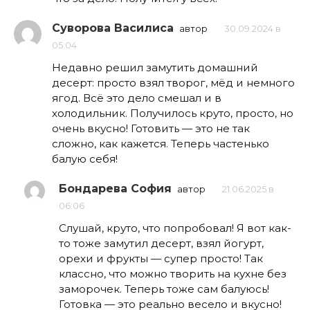
Суворова Василиса
автор
30.09.2024 в
05:04
Недавно решил замутить домашний
десерт: просто взял творог, мёд и немного
ягод. Всё это дело смешал и в
холодильник. Получилось круто, просто, но
очень вкусно! Готовить — это не так
сложно, как кажется. Теперь частенько
балую себя!
Бондарева София
автор
21.06.2025 в
06:06
Слушай, круто, что попробовал! Я вот как-
то тоже замутил десерт, взял йогурт,
орехи и фрукты — супер просто! Так
классно, что можно творить на кухне без
заморочек. Теперь тоже сам балуюсь!
Готовка — это реально весело и вкусно!