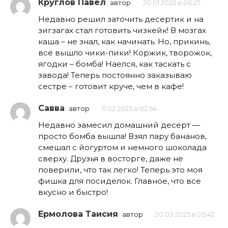
Круглов Павел
автор
20.01.2025 в 06:27
Недавно решил заточить десертик и на
зигзагах стал готовить чизкейк! В мозгах
каша – не знал, как начинать. Но, прикинь,
всё вышло чики-пики! Коржик, творожок,
ягодки – бомба! Наелся, как таскать с
завода! Теперь постоянно заказываю
сестре – готовит круче, чем в кафе!
Савва
автор
11.02.2025 в 02:54
Недавно замесил домашний десерт —
просто бомба вышла! Взял пару бананов,
смешал с йогуртом и немного шоколада
сверху. Друзья в восторге, даже не
поверили, что так легко! Теперь это моя
фишка для посиделок. Главное, что все
вкусно и быстро!
Ермолова Таисия
автор
20.03.2025 в 05:42