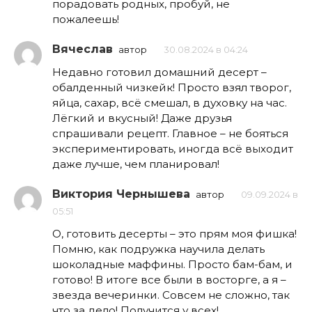
порадовать родных, пробуй, не
пожалеешь!
Вячеслав
автор
30.08.2024 в 04:24
Недавно готовил домашний десерт –
обалденный чизкейк! Просто взял творог,
яйца, сахар, всё смешал, в духовку на час.
Лёгкий и вкусный! Даже друзья
спрашивали рецепт. Главное – не бояться
экспериментировать, иногда всё выходит
даже лучше, чем планировал!
Виктория Чернышева
автор
09.09.2024 в
05:51
О, готовить десерты – это прям моя фишка!
Помню, как подружка научила делать
шоколадные маффины. Просто бам-бам, и
готово! В итоге все были в восторге, а я –
звезда вечеринки. Совсем не сложно, так
что за дело! Получится у всех!