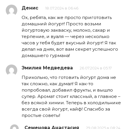
Денис
18.07.2024 в 06:46
Ох, ребята, как же просто приготовить
домашний йогурт! Просто возьми
йогуртовую закваску, молоко, сахар и
терпение, и вуаля — через несколько
часов у тебя будет вкусный йогурт! Я так
делал на днях, вот вам секрет успешного
домашнего гурмана!
Эмилия Медведева
26.07.2024 в 05:17
Прикольно, что готовить йогурт дома не
так сложно, как думал! Я как-то
попробовал, добавил фрукты, и вышло
супер. Аромат стоит классный, а главное –
без всякой химии. Теперь в холодильнике
всегда свой йогурт, кайф! Спасибо за
простые советы!
Семенова Анастасия
29.08.2025 в 08:24