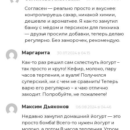
Согласен — реально просто и вкуснее:
контролируешь сахар, никакой химии,
дешевле и ароматнее. Я как‑то замутил
банку с мёдом и персиком для пикника
— друзья просили добавки, теперь делаю
регулярно. Без заморочек, рекомендую.
Маргарита
30.07.2024 в 04:15
Как-то раз решил сам схлестнуть йогурт –
так просто и круто! Кефир, молоко, пару
часов терпения, и вуаля! Получился
суперский, ни с чем не сравнить! Теперь
варю его регулярно – к чаю отлично
заходит. Попробуйте, не пожалеете!
Максим Дьяконов
06.08.2024 в 04:46
Недавно замутил домашний йогурт — это
просто бомба! Всего-то нужен йогурт и
молоко, а потом 8 часов терпения. Утром