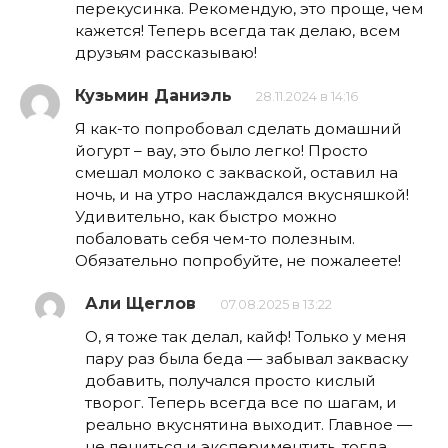
перекусинка. Рекомендую, это проще, чем
кажется! Теперь всегда так делаю, всем
друзьям рассказываю!
Кузьмин Даниэль
28.11.2024 в 14:16
Я как-то попробовал сделать домашний
йогурт – вау, это было легко! Просто
смешал молоко с закваской, оставил на
ночь, и на утро наслаждался вкусняшкой!
Удивительно, как быстро можно
побаловать себя чем-то полезным.
Обязательно попробуйте, не пожалеете!
Али Щеглов
07.08.2025 в 13:22
О, я тоже так делал, кайф! Только у меня
пару раз была беда — забывал закваску
добавить, получался просто кислый
творог. Теперь всегда все по шагам, и
реально вкуснятина выходит. Главное —
не лениться и экспериментить, тогда