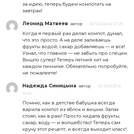
за идею, теперь будем компотить на
завтрак!
Леонид Матвеев
автор
24.12.2024 в 07:26
Когда я первый раз делал компот, думал,
что это просто. А на деле заливаешь
фрукты водой, сахар добавляешь — и все!
Узнал, что главное — не забыть про специи.
Вышло супер! Теперь летний хит на
каждом пикнике. Обязательно попробуйте,
не пожалеете!
Надежда Синицына
автор
02.01.2025 в
12:46
Помню, как в детстве бабушка всегда
варила компот из яблок и вишни. Запах
стоял, как в раю! Просто кидала фрукты,
сахар, воду — и волшебство! Теперь сам
кручу этот рецепт, и всегда выходит класс!