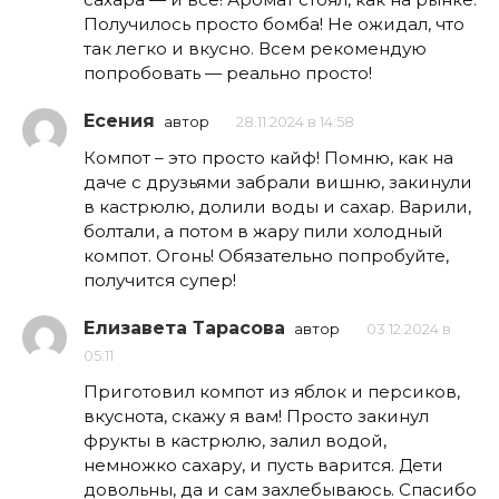
Получилось просто бомба! Не ожидал, что
так легко и вкусно. Всем рекомендую
попробовать — реально просто!
Есения
автор
28.11.2024 в 14:58
Компот – это просто кайф! Помню, как на
даче с друзьями забрали вишню, закинули
в кастрюлю, долили воды и сахар. Варили,
болтали, а потом в жару пили холодный
компот. Огонь! Обязательно попробуйте,
получится супер!
Елизавета Тарасова
автор
03.12.2024 в
05:11
Приготовил компот из яблок и персиков,
вкуснота, скажу я вам! Просто закинул
фрукты в кастрюлю, залил водой,
немножко сахару, и пусть варится. Дети
довольны, да и сам захлебываюсь. Спасибо