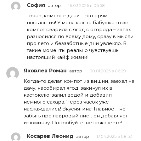
София
автор
16.03.2026 в 06:58
Точно, компот с дачи – это прям
ностальгия! У меня как-то бабушка тоже
компот сварила с ягод с огорода – запах
разносился по всему дому, сразу в мысли
про лето и беззаботные дни увлекло. В
такие моменты реально чувствуешь
настоящий кайф жизни!
Яковлев Роман
автор
30.01.2025 в 06:29
Когда-то делал компот из вишни, заехал на
дачу, насобирал ягод, закинул их в
кастрюлю, залил водой и добавил
немного сахара. Через часок уже
наслаждались! Вкуснятина! Главное – не
забыть про лавровый лист, он добавляет
изюминку. Попробуйте, не пожалеете!
Косарев Леонид
автор
17.04.2025 в 08:52