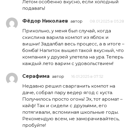
Летом особенно вкусно, если холодный
подавать!
Фёдор Николаев
автор
08.01.2025 в 05:28
Прикольно, у меня был случай, когда
скислина варила компот из яблок и
вишни! Задалбал весь процесс, а в итоге –
бомба! Напиток вышел такой вкусный, что
компания у друзей улетела на ура. Теперь
каждый лето варим с удовольствием!
Серафима
автор
16.01.2025 в 07:52
Недавно решил сварганить компот на
даче, собрал пару ведер ягод с куста.
Получилось просто огонь! Эх, тот аромат –
кайф! Так и сидели с друзьями, его
потягивали, вспоминая школьные годы.
Рекомендую всем, не заморачивайтесь,
пробуйте!