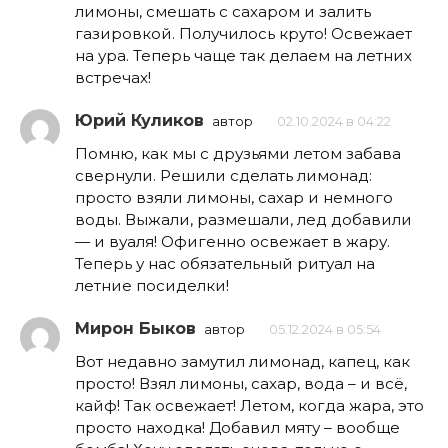
лимоны, смешать с сахаром и залить
газировкой. Получилось круто! Освежает
на ура. Теперь чаще так делаем на летних
встречах!
Юрий Куликов
автор
02.10.2024 в 04:22
Помню, как мы с друзьями летом забава
свернули. Решили сделать лимонад:
просто взяли лимоны, сахар и немного
воды. Выжали, размешали, лед добавили
— и вуаля! Офигенно освежает в жару.
Теперь у нас обязательный ритуал на
летние посиделки!
Мирон Быков
автор
05.12.2024 в 05:54
Вот недавно замутил лимонад, капец, как
просто! Взял лимоны, сахар, вода – и всё,
кайф! Так освежает! Летом, когда жара, это
просто находка! Добавил мяту – вообще