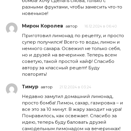
бомба! Хочу сделать снова, только с
разными фруктами, чтобы замесить что-то
новенькое!
Мирон Королев
автор
16.12.2024 в 06:40
Приготовил лимонад по рецепту, и просто
супер получился! Всего-то воды, лимон и
немного сахара. Освежил не только себя,
но и друзей на вечеринке. Теперь всем
советую, такой простой кайф! Спасибо
автору за классный рецепт! Буду
повторять!
Тимур
автор
21.12.2024 в 03:24
Недавно замутил домашний лимонад,
просто бомба! Лимон, сахар, газировка – и
все это за 10 минут. В жару заходит на ура!
Понравилось, как освежает. Спасибо за
идею, теперь буду баловать друзей
самодельным лимонадом на вечеринках!