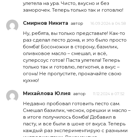
улетела на ура. Чисто, вкусно и без
заморочек. Теперь только так и готовлю!
Смирнов Никита
автор
16.09.2024 в 04:58
Ну, ребята, вы только представьте! Как-то
раз сделал песто дома, и это было просто
бомба! Босоножки в сторону, базилик,
оливковое масло – смешал, и всё,
суперсоус готов! Паста улетела! Теперь
только так и готовлю, легкотня, а вкус –
огонь! Не пропустите, прокачайте свою
кухню!
Михайлова Юлия
автор
11.12.2024 в 07:52
Недавно пробовал готовить песто сам.
Смешал базилик, чеснок, орешки и масло –
в итоге получилось бомба! Добавил в
пасту, и все были в шоке от вкуса. Теперь
каждый раз экспериментирую с разными