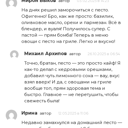
Мирон Быков
автор
03.02.2025 в 14:23
На днях решил заморочиться с песто.
Офигенно! Бро, как же просто: базилик,
оливковое масло, орехи и пармезан. Всё в
блендер, и вуаля! Получилось супер. С
пастой — прям бомба! Теперь в меню
овощи с песто на гриле. Легко и вкусно!
Михаил Архипов
автор
26.10.2025 в 06:54
Точно, братан, песто — это просто кайф! Я
как-то делал с кедровыми орешками,
добавил чуть лимонного сока — вау, вкус
взял вверх! И да, с овощами на гриле
вообще топ, прям здоровая тема и
быстро. Главное — не перетушить, чтобы
свежесть была!
Ирина
автор
12.05.2025 в 11:06
Недавно замахнулся на домашний песто —