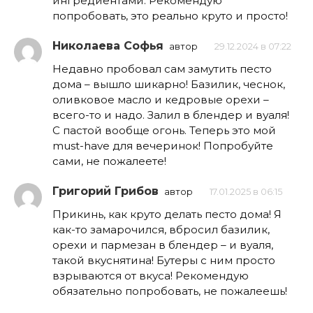
ингредиентами. Рекомендую
попробовать, это реально круто и просто!
Николаева Софья
автор
29.12.2024 в 07:22
Недавно пробовал сам замутить песто
дома – вышло шикарно! Базилик, чеснок,
оливковое масло и кедровые орехи –
всего-то и надо. Залил в блендер и вуаля!
С пастой вообще огонь. Теперь это мой
must-have для вечеринок! Попробуйте
сами, не пожалеете!
Григорий Грибов
автор
17.01.2025 в 06:15
Прикинь, как круто делать песто дома! Я
как-то замарочился, вбросил базилик,
орехи и пармезан в блендер – и вуаля,
такой вкуснятина! Бутеры с ним просто
взрываются от вкуса! Рекомендую
обязательно попробовать, не пожалеешь!