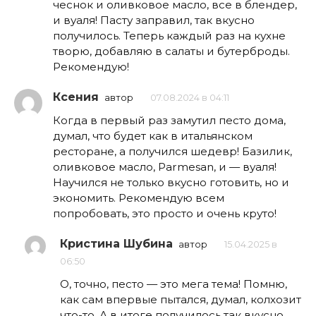
чеснок и оливковое масло, все в блендер,
и вуаля! Пасту заправил, так вкусно
получилось. Теперь каждый раз на кухне
творю, добавляю в салаты и бутерброды.
Рекомендую!
Ксения
автор
07.08.2024 в 04:11
Когда в первый раз замутил песто дома,
думал, что будет как в итальянском
ресторане, а получился шедевр! Базилик,
оливковое масло, Parmesan, и — вуаля!
Научился не только вкусно готовить, но и
экономить. Рекомендую всем
попробовать, это просто и очень круто!
Кристина Шубина
автор
15.04.2025 в
06:50
О, точно, песто — это мега тема! Помню,
как сам впервые пытался, думал, колхозит
что-то. А в итоге получилось так вкусно,