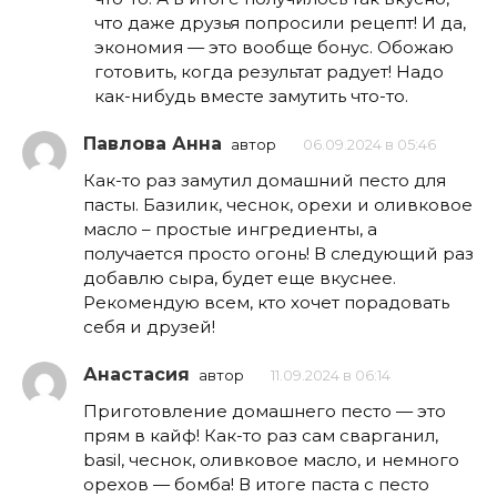
что даже друзья попросили рецепт! И да,
экономия — это вообще бонус. Обожаю
готовить, когда результат радует! Надо
как-нибудь вместе замутить что-то.
Павлова Анна
автор
06.09.2024 в 05:46
Как-то раз замутил домашний песто для
пасты. Базилик, чеснок, орехи и оливковое
масло – простые ингредиенты, а
получается просто огонь! В следующий раз
добавлю сыра, будет еще вкуснее.
Рекомендую всем, кто хочет порадовать
себя и друзей!
Анастасия
автор
11.09.2024 в 06:14
Приготовление домашнего песто — это
прям в кайф! Как-то раз сам сварганил,
basil, чеснок, оливковое масло, и немного
орехов — бомба! В итоге паста с песто