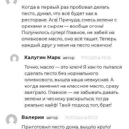
Когда в первый раз пробовал делать
песто, думал, что всё будет как в
ресторане. Ага! Причуда, смесь зелени с
орехами и сыром — вообще огонь!
Получилось супер! Главное, не забей на
оливковое масло, оно всё тащит. Теперь
каждый друг у меня на песто новичок!
Калугин Марк
автор
17.11.2025 в 05:26
Точно, масло — это ключ! Я как-то пытался
сделать песто без нормального
оливкового, вышла каша невкусная. А
когда заменил на классное масло, сразу
заиграло. Главное — не забывать давать
зелени и чесноку раскрыться, тогда
реально кайф! Твой подход топ, брат!
Валерия
автор
31.07.2024 в 07:33
Приготовил песто дома, вышло круто!