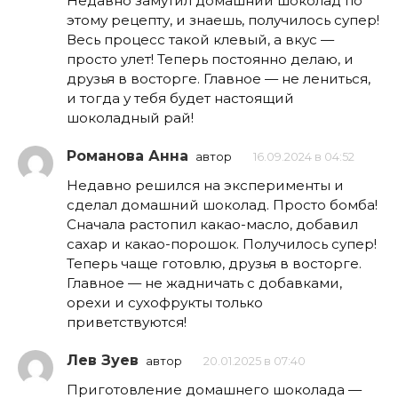
Недавно замутил домашний шоколад по
этому рецепту, и знаешь, получилось супер!
Весь процесс такой клевый, а вкус —
просто улет! Теперь постоянно делаю, и
друзья в восторге. Главное — не лениться,
и тогда у тебя будет настоящий
шоколадный рай!
Романова Анна
автор
16.09.2024 в 04:52
Недавно решился на эксперименты и
сделал домашний шоколад. Просто бомба!
Сначала растопил какао-масло, добавил
сахар и какао-порошок. Получилось супер!
Теперь чаще готовлю, друзья в восторге.
Главное — не жадничать с добавками,
орехи и сухофрукты только
приветствуются!
Лев Зуев
автор
20.01.2025 в 07:40
Приготовление домашнего шоколада —