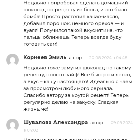
Недавно попробовал сделать домашний
шоколад по рецепту из блога, и это было
бомба! Просто растопил какао-масло,
добавил порошок, немного орехов — и
вуаля! Получился такой вкуснятина, что
пальцы оближешь. Теперь всегда буду
готовить сам!
Корнеев Эмиль
автор
20.08.2024 в 04:48
Недавно тоже замутил шоколад по такому
рецепту, просто кайф! Всё быстро и легко,
а вкус – как у настоящего! Идеально с чаем
за просмотром любимого сериала.
Спасибо автору за крутой рецепт! Теперь
регулярно делаю на закуску. Сладкая
жизнь, чё!
Шувалова Александра
автор
09.09.2024
в 04:02