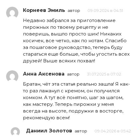
Корнеев Эмиль
автор
09.09.2024 в 04:51
Недавно забрался за приготовление
пирожных по твоему рецепту и не
поверишь, вышло просто шик! Никаких
косичек, все четко, как по нотам. Спасибо
за пошаговое руководство, теперь буду
стараться еще больше, чтобы угостить всех
друзей! Выше всяких похвал!
Анна Аксенова
автор
31.07.2025 в 07:02
Братан, чёт эта статья реально зашла! Я как-
то раз лажанул с кремом, он получился
комком. А тут всё понятно, шаг за шагом,
как мастеру. Теперь пирожки у меня
всегда на высоте, подружки в восторге,
рекомендую всем!
Даниил Золотов
автор
09.04.2026 в 05:42