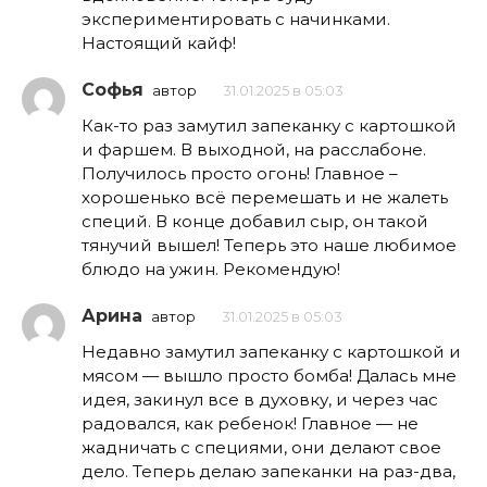
экспериментировать с начинками.
Настоящий кайф!
Софья
автор
31.01.2025 в 05:03
Как-то раз замутил запеканку с картошкой
и фаршем. В выходной, на расслабоне.
Получилось просто огонь! Главное –
хорошенько всё перемешать и не жалеть
специй. В конце добавил сыр, он такой
тянучий вышел! Теперь это наше любимое
блюдо на ужин. Рекомендую!
Арина
автор
31.01.2025 в 05:03
Недавно замутил запеканку с картошкой и
мясом — вышло просто бомба! Далась мне
идея, закинул все в духовку, и через час
радовался, как ребенок! Главное — не
жадничать с специями, они делают свое
дело. Теперь делаю запеканки на раз-два,