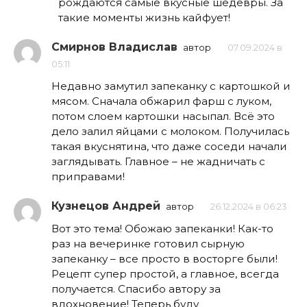
рождаются самые вкусные шедевры. За
такие моменты жизнь кайфует!
Смирнов Владислав
автор
07.09.2024 в
05:11
Недавно замутил запеканку с картошкой и
мясом. Сначала обжарил фарш с луком,
потом слоем картошки насыпал. Всё это
дело залил яйцами с молоком. Получилась
такая вкуснятина, что даже соседи начали
заглядывать. Главное – не жадничать с
приправами!
Кузнецов Андрей
автор
26.12.2024 в 06:23
Вот это тема! Обожаю запеканки! Как-то
раз на вечеринке готовил сырную
запеканку – все просто в восторге были!
Рецепт супер простой, а главное, всегда
получается. Спасибо автору за
вдохновение! Теперь буду