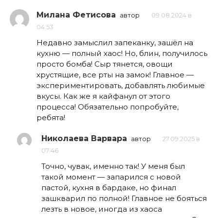
Милана Фетисова
автор
09.08.2024 в
04:53
Недавно замыслил запеканку, зашёл на
кухню — полный хаос! Но, блин, получилось
просто бомба! Сыр тянется, овощи
хрустящие, все рты на замок! Главное —
экспериментировать, добавлять любимые
вкусы. Как же я кайфанул от этого
процесса! Обязательно попробуйте,
ребята!
Николаева Варвара
автор
27.09.2025 в
07:46
Точно, чувак, именно так! У меня был
такой момент — запарился с новой
пастой, кухня в бардаке, но финал
зашкварил по полной! Главное не бояться
лезть в новое, иногда из хаоса