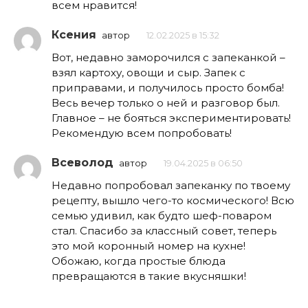
всем нравится!
Ксения
автор
12.02.2025 в 15:32
Вот, недавно заморочился с запеканкой –
взял картоху, овощи и сыр. Запек с
приправами, и получилось просто бомба!
Весь вечер только о ней и разговор был.
Главное – не бояться экспериментировать!
Рекомендую всем попробовать!
Всеволод
автор
19.04.2025 в 06:50
Недавно попробовал запеканку по твоему
рецепту, вышло чего-то космического! Всю
семью удивил, как будто шеф-поваром
стал. Спасибо за классный совет, теперь
это мой коронный номер на кухне!
Обожаю, когда простые блюда
превращаются в такие вкусняшки!