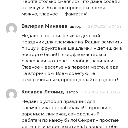
Ребята столько смеялись, что даже соседи
заглянули. Классно провести время
можно, главное — фантазия!
Валерия Минаева
автор
28.07.2024 в 04:23
Недавно организовывал детский
праздник для племянника. Решил замутить
пиццу и фруктовые шашлычки – детишки в
восторге были! Плюс, фломастеры и
раскраски на столе – вообще, залипали.
Главное – веселье на первом месте, а еда
на вторичном. Всем советую не
заморачиваться, просто делайте радость!
Косарев Леонид
автор
06.08.2024 в 03:05
Недавно устроил праздник для
племянника, так забабахал! Пирожки с
вареньем, лимонад самодельный –
ребятам по кайфу было! Секрет – простые
рецепты и море позитива. Главное, чтобы