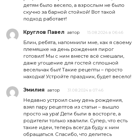
детям было весело, а взрослым не было
скучно за барной стойкой! Вот такой
подход работает!
Круглов Павел
автор
15.08.2024 в 06:46
Блин, ребята, напомнили мне, как я своему
племяшке на день рождения пирог
готовил! Мы с ним вместе всё смешали,
даже угощение для гостей сплошной
весельчак был! Такие рецепты – просто
находка! Устройте праздник, будет весело!
Эмилия
автор
31.08.2024 в 07:46
Недавно устроил сыну день рождения,
взял пару рецептов из статьи – вышло
просто на ура! Дети были в восторге, а
родители только хвалили. Супер, что есть
такие идеи, теперь всегда буду к ним
обращаться. Спасибо, что делитесь