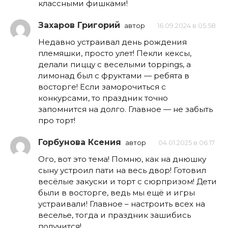
классными фишками!
Захаров Григорий
автор
16.09.2024 в 05:58
Недавно устраивал день рождения
племяшки, просто улет! Пекли кексы,
делали пиццу с веселыми toppings, а
лимонад был с фруктами — ребята в
восторге! Если заморочиться с
конкурсами, то праздник точно
запомнится на долго. Главное — не забыть
про торт!
Горбунова Ксения
автор
04.01.2025 в 06:17
Ого, вот это тема! Помню, как на днюшку
сыну устроил пати на весь двор! Готовил
весёлые закуски и торт с сюрпризом! Дети
были в восторге, ведь мы ещё и игры
устраивали! Главное – настроить всех на
веселье, тогда и праздник зашибись
получится!