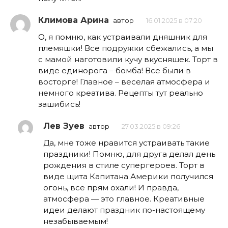
Климова Арина
автор
16.01.2025 в 07:20
О, я помню, как устраивали дняшник для
племяшки! Все подружки сбежались, а мы
с мамой наготовили кучу вкусняшек. Торт в
виде единорога – бомба! Все были в
восторге! Главное – веселая атмосфера и
немного креатива. Рецепты тут реально
зашибись!
Лев Зуев
автор
27.03.2025 в 09:26
Да, мне тоже нравится устраивать такие
праздники! Помню, для друга делал день
рождения в стиле супергероев. Торт в
виде щита Капитана Америки получился
огонь, все прям охали! И правда,
атмосфера — это главное. Креативные
идеи делают праздник по-настоящему
незабываемым!