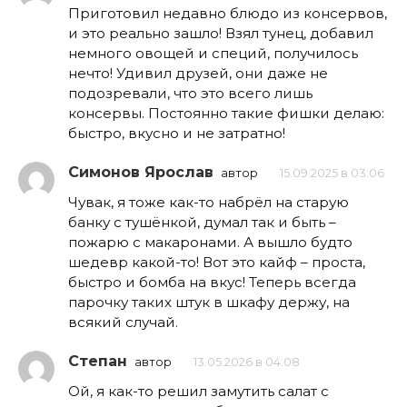
Приготовил недавно блюдо из консервов,
и это реально зашло! Взял тунец, добавил
немного овощей и специй, получилось
нечто! Удивил друзей, они даже не
подозревали, что это всего лишь
консервы. Постоянно такие фишки делаю:
быстро, вкусно и не затратно!
Симонов Ярослав
автор
15.09.2025 в 03:06
Чувак, я тоже как-то набрёл на старую
банку с тушёнкой, думал так и быть –
пожарю с макаронами. А вышло будто
шедевр какой-то! Вот это кайф – проста,
быстро и бомба на вкус! Теперь всегда
парочку таких штук в шкафу держу, на
всякий случай.
Степан
автор
13.05.2026 в 04:08
Ой, я как-то решил замутить салат с