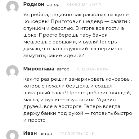
Родион
автор
01.09.2024 в 07:17
Ух, ребята, недавно как раскопал на кухне
консервы! Приготовил шедевр — салатик
с тунцом и фасолью. В итоге все гости в
шоке! Просто берешь пару банок,
мешаешь с овощами, и вуаля! Теперь
думаю, что за следующий эксперимент
замутить, какие идеи, а?
Мирослава
автор
19.12.2024 в 10:14
Как-то раз решил замариновать консервы,
которые лежали без дела, и создал
шикарный салат! Просто добавил овощей,
масла, и вуаля — вкуснятина! Удивил
друзей, все в восторге! Теперь всегда
держу банки под рукой — готовить быстро
и просто!
Иван
автор
22.05.2025 в 10:46