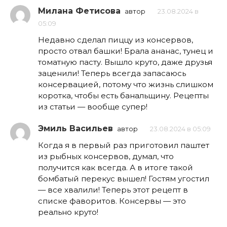
Милана Фетисова
автор
23.08.2024 в
05:09
Недавно сделал пиццу из консервов,
просто отвал башки! Брала ананас, тунец и
томатную пасту. Вышло круто, даже друзья
заценили! Теперь всегда запасаюсь
консервацией, потому что жизнь слишком
коротка, чтобы есть банальщину. Рецепты
из статьи — вообще супер!
Эмиль Васильев
автор
23.08.2024 в 05:09
Когда я в первый раз приготовил паштет
из рыбных консервов, думал, что
получится как всегда. А в итоге такой
бомбатый перекус вышел! Гостям угостил
— все хвалили! Теперь этот рецепт в
списке фаворитов. Консервы — это
реально круто!