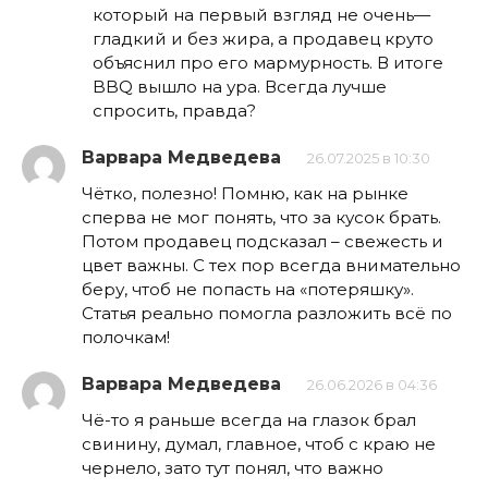
который на первый взгляд не очень—
гладкий и без жира, а продавец круто
объяснил про его мармурность. В итоге
BBQ вышло на ура. Всегда лучше
спросить, правда?
Варвара Медведева
26.07.2025 в 10:30
Чётко, полезно! Помню, как на рынке
сперва не мог понять, что за кусок брать.
Потом продавец подсказал – свежесть и
цвет важны. С тех пор всегда внимательно
беру, чтоб не попасть на «потеряшку».
Статья реально помогла разложить всё по
полочкам!
Варвара Медведева
26.06.2026 в 04:36
Чё-то я раньше всегда на глазок брал
свинину, думал, главное, чтоб с краю не
чернело, зато тут понял, что важно