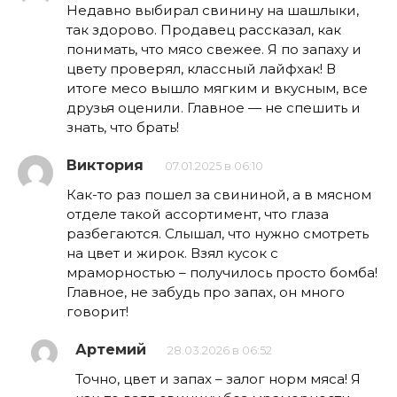
Недавно выбирал свинину на шашлыки,
так здорово. Продавец рассказал, как
понимать, что мясо свежее. Я по запаху и
цвету проверял, классный лайфхак! В
итоге месо вышло мягким и вкусным, все
друзья оценили. Главное — не спешить и
знать, что брать!
Виктория
07.01.2025 в 06:10
Как-то раз пошел за свининой, а в мясном
отделе такой ассортимент, что глаза
разбегаются. Слышал, что нужно смотреть
на цвет и жирок. Взял кусок с
мраморностью – получилось просто бомба!
Главное, не забудь про запах, он много
говорит!
Артемий
28.03.2026 в 06:52
Точно, цвет и запах – залог норм мяса! Я