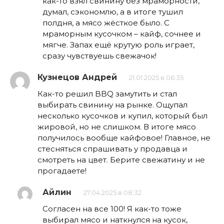
как-то взял свинину без мраморности,
думал, сэкономлю, а в итоге тушил
полдня, а мясо жёсткое было. С
мраморным кусочком – кайф, сочнее и
мягче. Запах ещё крутую роль играет,
сразу чувствуешь свежачок!
Кузнецов Андрей
21.01.2025 в 06:35
Как-то решил BBQ замутить и стал
выбирать свинину на рынке. Ощупал
несколько кусочков и купил, который был
жировой, но не слишком. В итоге мясо
получилось вообще кайфовое! Главное, не
стесняться спрашивать у продавца и
смотреть на цвет. Берите свежатину и не
прогадаете!
Айлин
27.04.2025 в 08:32
Согласен на все 100! Я как-то тоже
выбирал мясо и наткнулся на кусок,