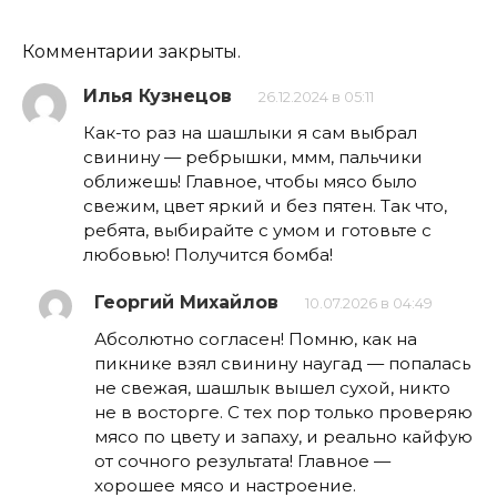
Комментарии закрыты.
Илья Кузнецов
26.12.2024 в 05:11
Как-то раз на шашлыки я сам выбрал
свинину — ребрышки, ммм, пальчики
оближешь! Главное, чтобы мясо было
свежим, цвет яркий и без пятен. Так что,
ребята, выбирайте с умом и готовьте с
любовью! Получится бомба!
Георгий Михайлов
10.07.2026 в 04:49
Абсолютно согласен! Помню, как на
пикнике взял свинину наугад — попалась
не свежая, шашлык вышел сухой, никто
не в восторге. С тех пор только проверяю
мясо по цвету и запаху, и реально кайфую
от сочного результата! Главное —
хорошее мясо и настроение.