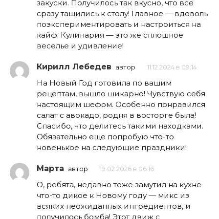
закуски. Получилось так вкусно, что все
сразу тащились к столу! Главное — вдоволь
поэкспериментировать и настроиться на
кайф. Кулинария — это же сплошное
веселье и удивление!
Кирилл Лебедев
автор
11.12.2024 в 09:14
На Новый Год готовила по вашим
рецептам, вышло шикарно! Чувствую себя
настоящим шефом. Особенно понравился
салат с авокадо, родня в восторге была!
Спасибо, что делитесь такими находками.
Обязательно еще попробую что-то
новенькое на следующие праздники!
Марта
автор
19.02.2026 в 06:16
О, ребята, недавно тоже замутил на кухне
что-то дикое к Новому году — микс из
всяких неожиданных ингредиентов, и
получилось бомба! Этот движ с