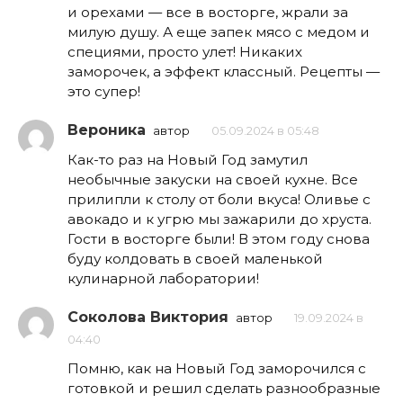
и орехами — все в восторге, жрали за
милую душу. А еще запек мясо с медом и
специями, просто улет! Никаких
заморочек, а эффект классный. Рецепты —
это супер!
Вероника
автор
05.09.2024 в 05:48
Как-то раз на Новый Год замутил
необычные закуски на своей кухне. Все
прилипли к столу от боли вкуса! Оливье с
авокадо и к угрю мы зажарили до хруста.
Гости в восторге были! В этом году снова
буду колдовать в своей маленькой
кулинарной лаборатории!
Соколова Виктория
автор
19.09.2024 в
04:40
Помню, как на Новый Год заморочился с
готовкой и решил сделать разнообразные