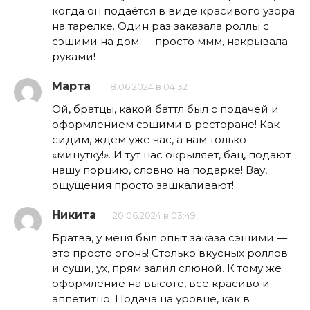
когда он подаётся в виде красивого узора
на тарелке. Один раз заказала роллы с
сэшими на дом — просто ммм, накрывала
руками!
Марта
18.06.2024 в 04:32
Ой, братцы, какой баттл был с подачей и
оформлением сэшими в ресторане! Как
сидим, ждем уже час, а нам только
«минутку!». И тут нас окрыляет, бац, подают
нашу порцию, словно на подарке! Вау,
ощущения просто зашкаливают!
Никита
20.06.2024 в 03:49
Братва, у меня был опыт заказа сэшими —
это просто огонь! Столько вкусных роллов
и суши, ух, прям залил слюной. К тому же
оформление на высоте, все красиво и
аппетитно. Подача на уровне, как в