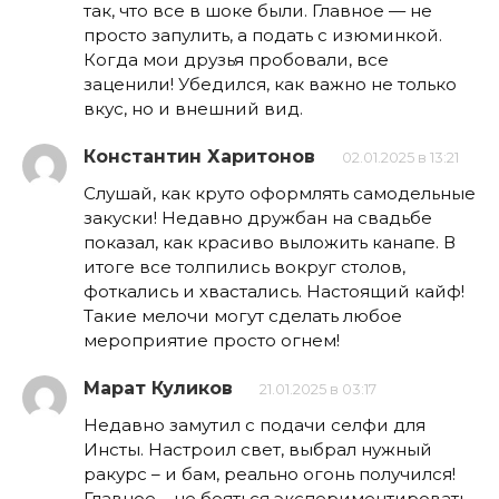
так, что все в шоке были. Главное — не
просто запулить, а подать с изюминкой.
Когда мои друзья пробовали, все
заценили! Убедился, как важно не только
вкус, но и внешний вид.
Константин Харитонов
02.01.2025 в 13:21
Слушай, как круто оформлять самодельные
закуски! Недавно дружбан на свадьбе
показал, как красиво выложить канапе. В
итоге все толпились вокруг столов,
фоткались и хвастались. Настоящий кайф!
Такие мелочи могут сделать любое
мероприятие просто огнем!
Марат Куликов
21.01.2025 в 03:17
Недавно замутил с подачи селфи для
Инсты. Настроил свет, выбрал нужный
ракурс – и бам, реально огонь получился!
Главное – не бояться экспериментировать.