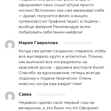
оформляют свои сэши! Штука просто
космос! Вспомнил, как сам заказывал себе
— думал, получится фейл, а вышло
суперклассно! Графика тащит, а подача –
вообще феерия! Рекомендую всем
побаловать себя таким кайфом!
Мария Гаврилова
18.12.2024 в 06:23
Когда сам делал сэндвичи, старался, чтобы
всё выглядело круто и аппетитно. Помню,
как выложил все ингредиенты на
красивой доске – друзья в восторге были!
Спасибо за вдохновение, теперь всегда
подхожу к подаче творчески. Очень
классно, когда еда радует глаз!
Савва
23.12.2024 в 05:29
Недавно сделал свой первый сэш на
вечеринке, и это было что-то! Оформил