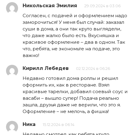
Никольская Эмилия
29.09.2024 в 03:06
Согласен, с подачей и оформлением надо
заморочиться! У меня был случай: заказал
суши в дома, а они так круто выглядели,
что даже жалко было есть. Вкусняшка и
красивое оформление – два в одном. Так
что, ребята, не экономьте на подаче, это
важно!
Кирилл Лебедев
02.12.2024 в 06:26
Недавно готовил дома роллы и решил
оформить их, как в ресторане. Взял
красивые тарелки, добавил соевый соус и
васаби – вышло супер! Подача реально
зашла, друзья даже не верили, что это я.
Оформление – не мелочь, а фишка!
Ника
15.12.2024 в 06:14
Недавно смотрел, как ребята круто