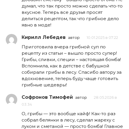
думал, что так просто можно сделать что-то
вкусное. Теперь все друзья просят
делиться рецептом, так что грибное дело
явно в моде!
Кирилл Лебедев
автор
10.01.2025 в 07:22
Приготовила вчера грибной суп по
рецепту из статьи – вышло просто супер!
Грибы, сливки, специи – настоящая бомба!
Вспомнила, как в детстве с бабушкой
собирали грибы в лесу. Спасибо автору за
вдохновение, теперь буду чаще готовить
грибные шедевры!
Софронов Тимофей
автор
28.05.2026 в
03:34
О, грибы — это вообще кайф! Как-то раз
собрал белянки в лесу, сделал жареху с
луком и сметаной — просто бомба! Главное