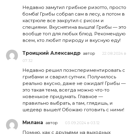
Недавно замутил грибное ризотто, просто
бомба! Грибы собрал сам в лесу, а потом в
кастрюле все закрутил с рисом и
специями. Вкуснятина вышла! Грибы — это
вообще топ для любых блюд. Рекомендую
всем, кто любит природу и вкусную еду!
Троицкий Александр
автор
22.08.2024 в
07:32
Недавно решил поэкспериментировать с
грибами и сварил супчик. Получилось
реально вкусно, даже не ожидал! Грибы —
это такая тема, всегда можно что-то
новенькое придумать. Главное —
правильно выбрать, а там, глядишь, и
шедевр вышел! Обожаю готовить с ними!
Милана
автор
03.09.2024 в 03:12
Помню, как с друзьями на выходных