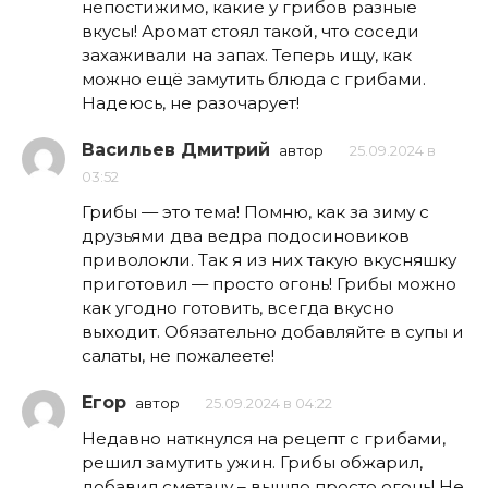
непостижимо, какие у грибов разные
вкусы! Аромат стоял такой, что соседи
захаживали на запах. Теперь ищу, как
можно ещё замутить блюда с грибами.
Надеюсь, не разочарует!
Васильев Дмитрий
автор
25.09.2024 в
03:52
Грибы — это тема! Помню, как за зиму с
друзьями два ведра подосиновиков
приволокли. Так я из них такую вкусняшку
приготовил — просто огонь! Грибы можно
как угодно готовить, всегда вкусно
выходит. Обязательно добавляйте в супы и
салаты, не пожалеете!
Егор
автор
25.09.2024 в 04:22
Недавно наткнулся на рецепт с грибами,
решил замутить ужин. Грибы обжарил,
добавил сметану – вышло просто огонь! Не