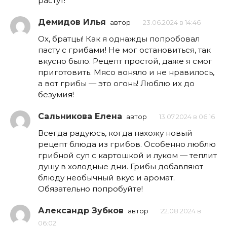
растут!
Демидов Илья
автор
23.06.2024 в 14:46
Ох, братцы! Как я однажды попробовал
пасту с грибами! Не мог остановиться, так
вкусно было. Рецепт простой, даже я смог
приготовить. Мясо воняло и не нравилось,
а вот грибы — это огонь! Люблю их до
безумия!
Сальникова Елена
автор
13.07.2024 в 06:16
Всегда радуюсь, когда нахожу новый
рецепт блюда из грибов. Особенно люблю
грибной суп с картошкой и луком — теплит
душу в холодные дни. Грибы добавляют
блюду необычный вкус и аромат.
Обязательно попробуйте!
Александр Зубков
автор
22.08.2024 в
06:02