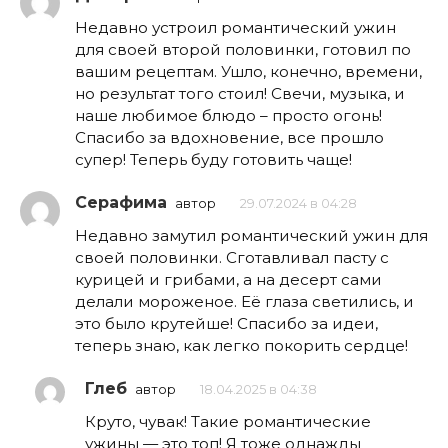
Недавно устроил романтический ужин
для своей второй половинки, готовил по
вашим рецептам. Ушло, конечно, времени,
но результат того стоил! Свечи, музыка, и
наше любимое блюдо – просто огонь!
Спасибо за вдохновение, все прошло
супер! Теперь буду готовить чаще!
Серафима
автор
29.07.2024 в 04:28
Недавно замутил романтический ужин для
своей половинки. Сготавливал пасту с
курицей и грибами, а на десерт сами
делали мороженое. Её глаза светились, и
это было крутейше! Спасибо за идеи,
теперь знаю, как легко покорить сердце!
Глеб
автор
18.04.2025 в 04:38
Круто, чувак! Такие романтические
ужины — это топ! Я тоже однажды