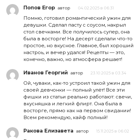
Попов Егор
автор
04.02.2025 в 06:31
Помню, готовил романтический ужин для
девушки. Сделал пасту с соусом, накрыл
стол свечками. Все получилось супер, она
была в восторге! На десерт сделали что-то
простое, но вкусное. Главное, был хороший
настроь, и вечер удался! Рецепты — это,
конечно, важно, но атмосфера решает!
Иванов Георгий
автор
23.10.2025 в 03:34
Ой, чуваки, как-то устроил такой ужин для
своей девчонки — полный улёт! Все эти
фишки из статьи реально работают: свечи,
вкусняшка и легкий флирт. Она была в
восторге, прямо как на первом свидании!
Всем рекомендую, кайф полный!
Ракова Елизавета
автор
15.11.2025 в 06:02