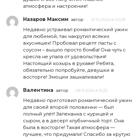
атмосфера и настроение!
Назаров Максим
автор
01.10.2024 в 05:28
Недавно устраивал романтический ужин
для любимой, так накрутил всяких
вкусняшек! Пробовал рецепт пасты с
соусом – вышло просто бомба! Она чуть с
кресла не упала от удовольствия!
Настоящий козырь в рукаве! Ребята,
обязательно попробуйте, девушки в
восторге! Эмоции зашкаливали!
Валентина
автор
28.11.2024 в 15:22
Недавно приготовил романтический ужин
для своей второй половинки — был
полный улёт! Запеканка с курицей и
сыром, а в десерт клубничный торт. Она
была в восторге! Такая атмосфера —
лучшее, что придумали! Спасибо за крутую