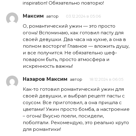
inspiration! Обязательно повторю!
Максим
автор
03.12.2024 в 05:06
О, романтический ужин — это просто
огонь! Вспоминаю, как готовил пасту для
своей девушки. Два часа на кухне, а она в
полном восторге! Главное — вложить душу,
и все получится. Не обязательно шеф-
поваром быть, просто атмосфера и
искренность важны!
Назаров Максим
автор
18.12.2024 в 06:05
Как-то готовил романтический ужин для
своей девушки, и выбрал рецепт пасты с
соусом. Все приготовил, а она пришла с
цветами! Ужин просто бомба, а настроение
– огонь! Вкусно поели, посидели,
поболтали. Рекомендую, это реально круто
для романтики!