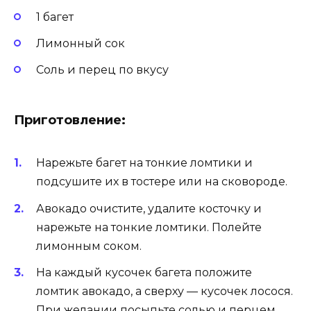
1 багет
Лимонный сок
Соль и перец по вкусу
Приготовление:
Нарежьте багет на тонкие ломтики и
подсушите их в тостере или на сковороде.
Авокадо очистите, удалите косточку и
нарежьте на тонкие ломтики. Полейте
лимонным соком.
На каждый кусочек багета положите
ломтик авокадо, а сверху — кусочек лосося.
При желании посыпьте солью и перцем.