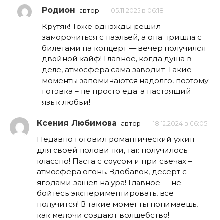
Родион
автор
05.11.2025 в 06:18
Крутяк! Тоже однажды решил
заморочиться с паэльей, а она пришла с
билетами на концерт — вечер получился
двойной кайф! Главное, когда душа в
деле, атмосфера сама заводит. Такие
моменты запоминаются надолго, поэтому
готовка – не просто еда, а настоящий
язык любви!
Ксения Любимова
автор
18.12.2024 в 06:05
Недавно готовил романтический ужин
для своей половинки, так получилось
классно! Паста с соусом и при свечах –
атмосфера огонь. Вдобавок, десерт с
ягодами зашёл на ура! Главное — не
бойтесь экспериментировать, всё
получится! В такие моменты понимаешь,
как мелочи создают волшебство!