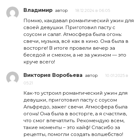
Владимир
автор
18.12.2024 в 06:05
Помню, какдавал романтический ужин для
своей девушки. Приготовил пасту с
соусом и салат. Атмосфера была огонь:
свечи, музыка, всё как в кино. Она была в
восторге! В итоге провели вечер за
беседой и смехом, а не за ужином — это
круче всего!
Виктория Воробьева
автор
10.01.2025 в
05:21
Как-то устроил романтический ужин для
девушки, приготовил пасту с соусом
Альфредо, зажег свечи. Атмосфера была
огонь! Она была в восторге, а я счастлив,
что смог впечатлить. Рекомендую всем,
такие моменты – это кайф! Спасибо за
рецепты, помогли создать волшебство!