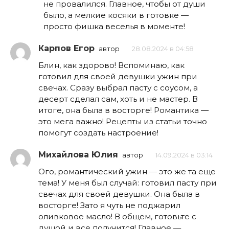
не провалился. Главное, чтобы от души
было, а мелкие косяки в готовке —
просто фишка веселья в моменте!
Карпов Егор
автор
28.08.2024 в 04:58
Блин, как здорово! Вспоминаю, как
готовил для своей девушки ужин при
свечах. Сразу выбрал пасту с соусом, а
десерт сделал сам, хоть и не мастер. В
итоге, она была в восторге! Романтика —
это мега важно! Рецепты из статьи точно
помогут создать настроение!
Михайлова Юлия
автор
14.09.2024 в 03:14
Ого, романтический ужин — это же та еще
тема! У меня был случай: готовил пасту при
свечах для своей девушки. Она была в
восторге! Зато я чуть не поджарил
оливковое масло! В общем, готовьте с
душой и все получится! Главное —