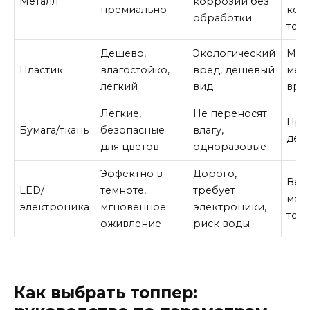
Металл
коррозии без
премиально
кор
обработки
топ
Дешево,
Экологический
Мас
Пластик
влагостойко,
вред, дешевый
мер
легкий
вид
вре
Легкие,
Не переносят
Пра
Бумага/ткань
безопасные
влагу,
дет
для цветов
одноразовые
Эффектно в
Дорого,
Веч
LED/
темноте,
требует
мер
электроника
мгновенное
электроники,
тор
оживление
риск воды
Как выбрать топпер: