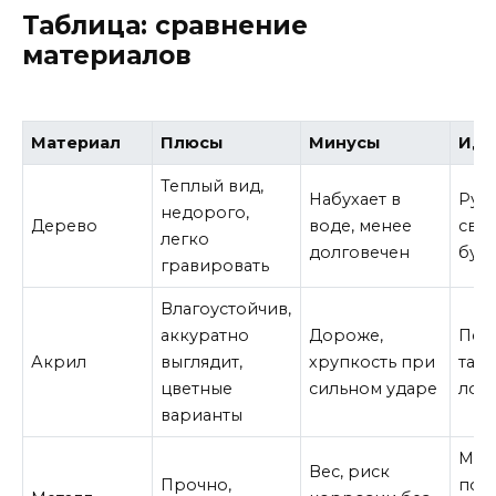
Таблица: сравнение
материалов
Материал
Плюсы
Минусы
Иде
Теплый вид,
Набухает в
Руст
недорого,
Дерево
воде, менее
сва
легко
долговечен
бум
гравировать
Влагоустойчив,
аккуратно
Дороже,
Пер
Акрил
выглядит,
хрупкость при
таб
цветные
сильном ударе
лог
варианты
Мно
Вес, риск
Прочно,
под