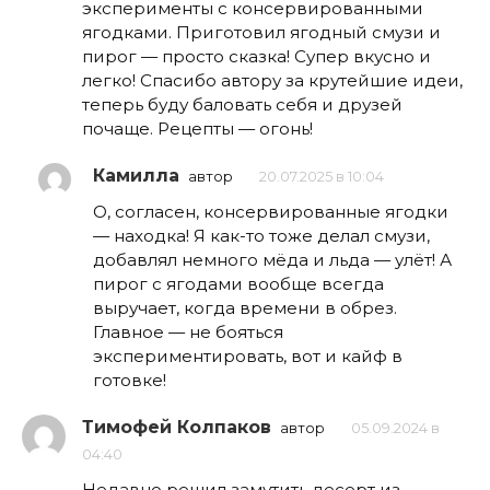
эксперименты с консервированными
ягодками. Приготовил ягодный смузи и
пирог — просто сказка! Супер вкусно и
легко! Спасибо автору за крутейшие идеи,
теперь буду баловать себя и друзей
почаще. Рецепты — огонь!
Камилла
автор
20.07.2025 в 10:04
О, согласен, консервированные ягодки
— находка! Я как-то тоже делал смузи,
добавлял немного мёда и льда — улёт! А
пирог с ягодами вообще всегда
выручает, когда времени в обрез.
Главное — не бояться
экспериментировать, вот и кайф в
готовке!
Тимофей Колпаков
автор
05.09.2024 в
04:40
Недавно решил замутить десерт из