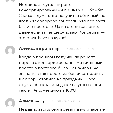
Недавно замутил пирог с
консервированными вишнями — бомба!
Сначала думал, что получится обычный, но
ягоды так здорово заиграли, что все гости
были в восторге. Да и готовится легко,
даже если ты не шеф-повар. Консервы —
это must-have на кухне!
Александра
автор
17.08.2024 в 04:49
Когда в прошлом году нашла рецепт
пирога с консервированными вишнями,
просто в восторге была! Век жила и не
знала, как так просто из банки сотворить
шедевр! Готовила на праздник — все
друзья обожрали, и даже на утро слюни
текли. Рекомендую на 100%!
Алиса
автор
30.08.2024 в 06:16
Недавно застолбил время на кулинарные