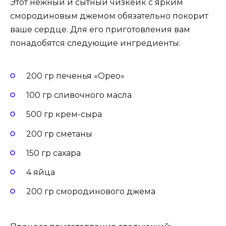
Этот нежный и сытный чизкейк с ярким
смородиновым джемом обязательно покорит
ваше сердце. Для его приготовления вам
понадобятся следующие ингредиенты:
200 гр печенья «Орео»
100 гр сливочного масла
500 гр крем-сыра
200 гр сметаны
150 гр сахара
4 яйца
200 гр смородинового джема