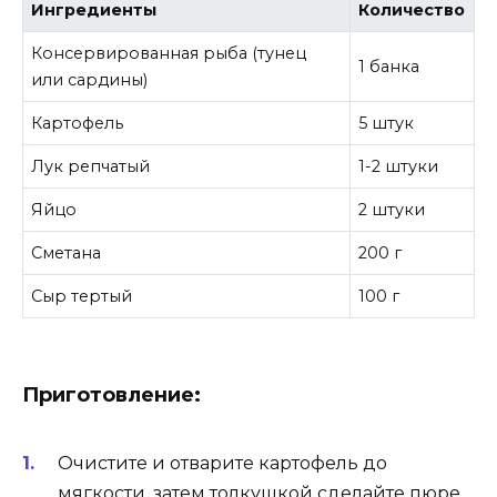
Ингредиенты
Количество
Консервированная рыба (тунец
1 банка
или сардины)
Картофель
5 штук
Лук репчатый
1-2 штуки
Яйцо
2 штуки
Сметана
200 г
Сыр тертый
100 г
Приготовление:
Очистите и отварите картофель до
мягкости, затем толкушкой сделайте пюре.