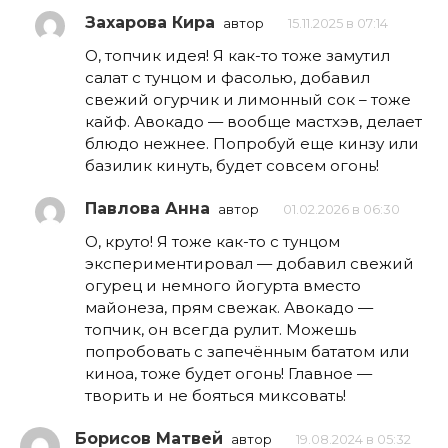
Захарова Кира
автор
15.11.2025 в 07:14
О, топчик идея! Я как-то тоже замутил
салат с тунцом и фасолью, добавил
свежий огурчик и лимонный сок – тоже
кайф. Авокадо — вообще мастхэв, делает
блюдо нежнее. Попробуй еще кинзу или
базилик кинуть, будет совсем огонь!
Павлова Анна
автор
01.02.2026 в 06:30
О, круто! Я тоже как-то с тунцом
экспериментировал — добавил свежий
огурец и немного йогурта вместо
майонеза, прям свежак. Авокадо —
топчик, он всегда рулит. Можешь
попробовать с запечённым бататом или
киноа, тоже будет огонь! Главное —
творить и не бояться миксовать!
Борисов Матвей
автор
19.08.2024 в 05:32