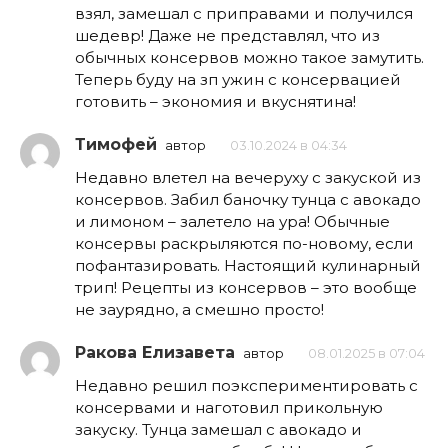
взял, замешал с приправами и получился
шедевр! Даже не представлял, что из
обычных консервов можно такое замутить.
Теперь буду на зп ужин с консервацией
готовить – экономия и вкуснятина!
Тимофей
автор
03.10.2024 в 04:34
Недавно влетел на вечеруху с закуской из
консервов. Забил баночку тунца с авокадо
и лимоном – залетело на ура! Обычные
консервы раскрыляются по-новому, если
пофантазировать. Настоящий кулинарный
трип! Рецепты из консервов – это вообще
не заурядно, а смешно просто!
Ракова Елизавета
автор
08.01.2025 в 07:04
Недавно решил поэкспериментировать с
консервами и наготовил прикольную
закуску. Тунца замешал с авокадо и