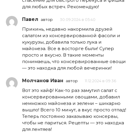
спасение для быстрого перекуса и фишка
для любых встреч. Рекомендую!
Павел
автор
30.09.2024 в 05:40
Прикинь, недавно накормила друзей
салатом из консервированной фасоли и
кукурузы, добавила только лука и
майонеза. Все в восторге были! Супер
просто и вкусно. В такие моменты
понимаешь, что консервированные овощи
— это находка для любой вечеринки!
Молчанов Иван
автор
11.12.2024 в 09:36
Вот это кайф! Как-то раз замутил салат с
консервированными овощами, добавил
немножко майонеза и зелени – шикарно
вышло! Всего 10 минут, а вкус просто отпад!
Теперь постоянно заказываю консервы,
чтобы не париться. Рецепты — это находка
для лентяев!