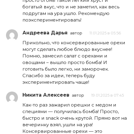
просто огонь! Такой легкий хруст и
богатый вкус, что и не заметил, как весь
подругам на ура ушло. Рекомендую
поэкспериментировать!
Андреева Дарья
автор
11.01.2025 в 05:56
Прикольно, что консервированные орехи
могут сделать любое блюдо вкуснее!
Помню, замесил салат с орехами и
овощами – вышло просто бомба! И
готовить было легко, ни заморочек.
Спасибо за идеи, теперь буду
экспериментировать чаще!
Никита Алексеев
автор
19.01.2025 в 07:45
Как-то раз зажарил орешки с медом и
специями — получилась бомба! Просто,
быстро и snack очень крутой. Прямо вот на
вечеринку взял, ушли на ура!
Консервированные орехи — это