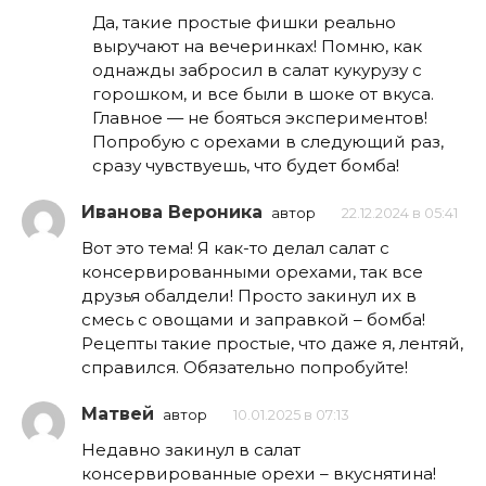
Да, такие простые фишки реально
выручают на вечеринках! Помню, как
однажды забросил в салат кукурузу с
горошком, и все были в шоке от вкуса.
Главное — не бояться экспериментов!
Попробую с орехами в следующий раз,
сразу чувствуешь, что будет бомба!
Иванова Вероника
автор
22.12.2024 в 05:41
Вот это тема! Я как-то делал салат с
консервированными орехами, так все
друзья обалдели! Просто закинул их в
смесь с овощами и заправкой – бомба!
Рецепты такие простые, что даже я, лентяй,
справился. Обязательно попробуйте!
Матвей
автор
10.01.2025 в 07:13
Недавно закинул в салат
консервированные орехи – вкуснятина!