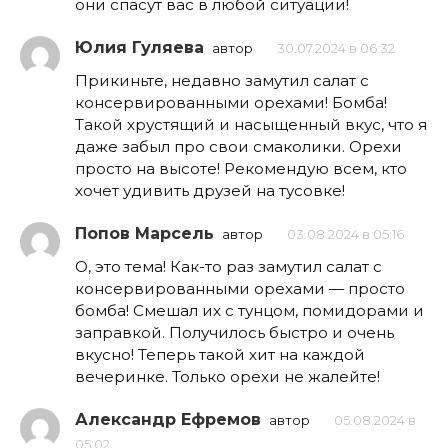
они спасут вас в любой ситуации!
Юлия Гуляева
автор
30.07.2024 в 06:32
Прикиньте, недавно замутил салат с
консервированными орехами! Бомба!
Такой хрустящий и насыщенный вкус, что я
даже забыл про свои смаколики. Орехи
просто на высоте! Рекомендую всем, кто
хочет удивить друзей на тусовке!
Попов Марсель
автор
03.08.2024 в 05:16
О, это тема! Как-то раз замутил салат с
консервированными орехами — просто
бомба! Смешал их с тунцом, помидорами и
заправкой. Получилось быстро и очень
вкусно! Теперь такой хит на каждой
вечеринке. Только орехи не жалейте!
Александр Ефремов
автор
05.08.2024 в
05:02