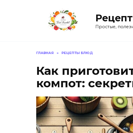
Перейти
к
Рецепт
содержанию
Простые, полез
ГЛАВНАЯ
»
РЕЦЕПТЫ БЛЮД
Как приготови
компот: секре