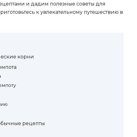
цептами и дадим полезные советы для
Приготовьтесь к увлекательному путешествию в
ические корни
омпота
а
компоту
нию
обычные рецепты