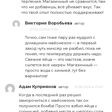
терпения. Магазинный не сравнится, там
что ни добавишь, всё убивает вкус. Так
что твой опыт полностью поддерживаю!
Виктория Воробьева
автор
27.04.2026 в 13:34
Точно, сам тоже пару раз мудрил с
домашним майонезом — в первый
заход чуть миксер не разбил, пока не
понял, что температуру держать надо.
Свежие яйца — это мастхэв, иначе
сыпется всё нахрен. Магазинный —
просто вода с химией, тут без
вариантов!
Адам Куприянов
автор
15.08.2024 в 05:47
Когда в последний раз решил
заморочиться с майонезом, так он
получился бомба! Просто взбил яйца с
горчицей, добавил масла и щепотку соли.