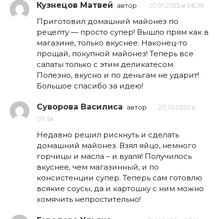
Кузнецов Матвей
автор
07.01.2025 в 06:29
Приготовил домашний майонез по
рецепту — просто супер! Вышло прям как в
магазине, только вкуснее. Наконец-то
прощай, покупной майонез! Теперь все
салаты только с этим деликатесом.
Полезно, вкусно и по деньгам не ударит!
Большое спасибо за идею!
Суворова Василиса
автор
20.01.2025 в
07:34
Недавно решил рискнуть и сделать
домашний майонез. Взял яйцо, немного
горчицы и масла – и вуаля! Получилось
вкуснее, чем магазинный, и по
консистенции супер. Теперь сам готовлю
всякие соусы, да и картошку с ним можно
хомячить непростительно!