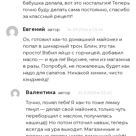
бабушка делала, вот это ностальгия! Теперь
точно буду делать сама постоянно, спасибо
за классный рецепт!
Евгений
автор
24.09.2024 в 05:46
Ох, готовил как-то домашний майонез и
попал в шикарный трон. Блин, это так
просто! Взбил яйцо с горчицей, добавил
масло — и вуа-ля! Вкуснее, чем из магазина
в разы. Попробуй, не пожалеешь, будет как
надо для салатов. Никакой химии, чисто
хэндмейд!
Валентина
автор
30.11.2025 в 03:40
Точно, понял тебя! Я как-то тоже лямку
тянул — делал свой майонез, только чуть
переборщил с маслом, получилась
кашица)) Но потом отточил навык, теперь
всегда на ура выходит. Магазинные и
рядом не стояли, чисто домашний кайф!