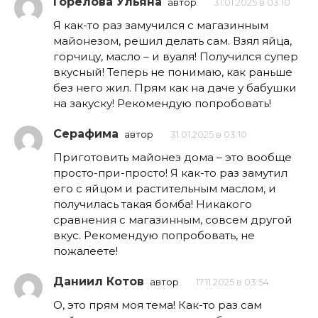
Горелова Ульяна
автор
31.01.2025 в 03:10
Я как-то раз замучился с магазинным
майонезом, решил делать сам. Взял яйца,
горчицу, масло – и вуаля! Получился супер
вкусный! Теперь не понимаю, как раньше
без него жил. Прям как на даче у бабушки
на закуску! Рекомендую попробовать!
Серафима
автор
31.01.2025 в 03:10
Приготовить майонез дома – это вообще
просто-при-просто! Я как-то раз замутил
его с яйцом и растительным маслом, и
получилась такая бомба! Никакого
сравнения с магазинным, совсем другой
вкус. Рекомендую попробовать, не
пожалеете!
Даниил Котов
автор
17.11.2025 в 03:54
О, это прям моя тема! Как-то раз сам