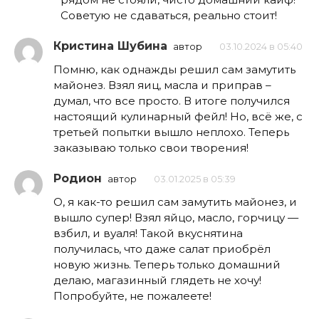
Советую не сдаваться, реально стоит!
Кристина Шубина
автор
03.10.2024 в 05:40
Помню, как однажды решил сам замутить
майонез. Взял яиц, масла и приправ –
думал, что все просто. В итоге получился
настоящий кулинарный фейл! Но, всё же, с
третьей попытки вышло неплохо. Теперь
заказываю только свои творения!
Родион
автор
03.01.2025 в 05:39
О, я как-то решил сам замутить майонез, и
вышло супер! Взял яйцо, масло, горчицу —
взбил, и вуаля! Такой вкуснятина
получилась, что даже салат приобрёл
новую жизнь. Теперь только домашний
делаю, магазинный глядеть не хочу!
Попробуйте, не пожалеете!