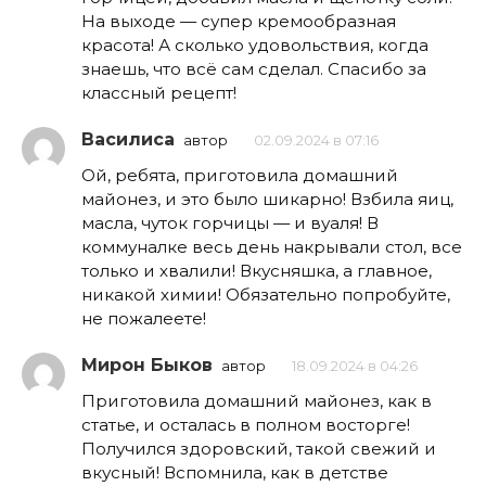
На выходе — супер кремообразная
красота! А сколько удовольствия, когда
знаешь, что всё сам сделал. Спасибо за
классный рецепт!
Василиса
автор
02.09.2024 в 07:16
Ой, ребята, приготовила домашний
майонез, и это было шикарно! Взбила яиц,
масла, чуток горчицы — и вуаля! В
коммуналке весь день накрывали стол, все
только и хвалили! Вкусняшка, а главное,
никакой химии! Обязательно попробуйте,
не пожалеете!
Мирон Быков
автор
18.09.2024 в 04:26
Приготовила домашний майонез, как в
статье, и осталась в полном восторге!
Получился здоровский, такой свежий и
вкусный! Вспомнила, как в детстве