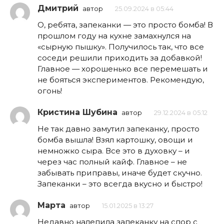
Дмитрий
автор
25.09.2024 в 05:44
О, ребята, запеканки — это просто бомба! В
прошлом году на кухне замахнулся на
«сырную пышку». Получилось так, что все
соседи решили приходить за добавкой!
Главное — хорошенько все перемешать и
не бояться экспериментов. Рекомендую,
огонь!
Кристина Шубина
автор
29.12.2024 в 05:12
Не так давно замутил запеканку, просто
бомба вышла! Взял картошку, овощи и
немножко сыра. Все это в духовку – и
через час полный кайф. Главное – не
забывать приправы, иначе будет скучно.
Запеканки – это всегда вкусно и быстро!
Марта
автор
15.01.2025 в 13:27
Недавно налепила запеканку на спор с