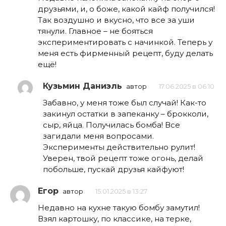
друзьями, и, о боже, какой кайф получился!
Так воздушно и вкусно, что все за уши
тянули. Главное – не бояться
экспериментировать с начинкой. Теперь у
меня есть фирменный рецепт, буду делать
ещё!
Кузьмин Даниэль
автор
17.06.2025 в 06:10
Забавно, у меня тоже был случай! Как-то
закинул остатки в запеканку – брокколи,
сыр, яйца. Получилась бомба! Все
загидали меня вопросами.
Эксперименты действительно рулит!
Уверен, твой рецепт тоже огонь, делай
побольше, пускай друзья кайфуют!
Егор
автор
15.01.2025 в 13:27
Недавно на кухне такую бомбу замутил!
Взял картошку, по классике, на терке,