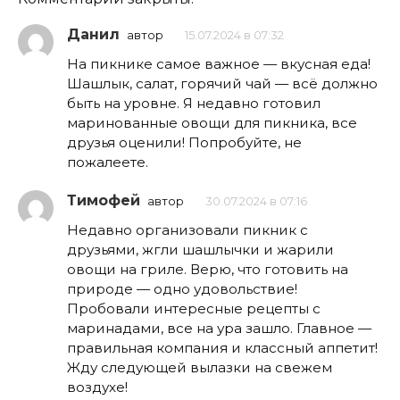
Данил
автор
15.07.2024 в 07:32
На пикнике самое важное — вкусная еда!
Шашлык, салат, горячий чай — всё должно
быть на уровне. Я недавно готовил
маринованные овощи для пикника, все
друзья оценили! Попробуйте, не
пожалеете.
Тимофей
автор
30.07.2024 в 07:16
Недавно организовали пикник с
друзьями, жгли шашлычки и жарили
овощи на гриле. Верю, что готовить на
природе — одно удовольствие!
Пробовали интересные рецепты с
маринадами, все на ура зашло. Главное —
правильная компания и классный аппетит!
Жду следующей вылазки на свежем
воздухе!