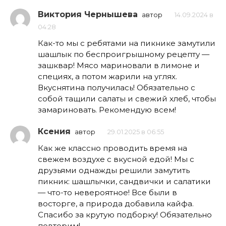
Виктория Чернышева
автор
14.09.2024 в
04:28
Как-то мы с ребятами на пикнике замутили
шашлык по беспроигрышному рецепту —
зашквар! Мясо мариновали в лимоне и
специях, а потом жарили на углях.
Вкуснятина получилась! Обязательно с
собой тащили салаты и свежий хлеб, чтобы
замариновать. Рекомендую всем!
Ксения
автор
29.01.2025 в 06:55
Как же классно проводить время на
свежем воздухе с вкусной едой! Мы с
друзьями однажды решили замутить
пикник: шашлычки, сандвички и салатики
— что-то невероятное! Все были в
восторге, а природа добавила кайфа.
Спасибо за крутую подборку! Обязательно
повторим!