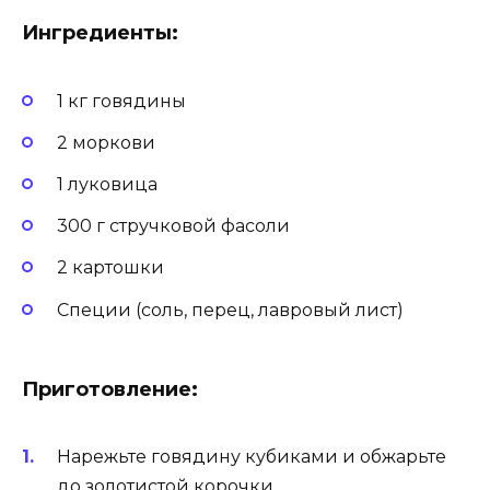
Ингредиенты:
1 кг говядины
2 моркови
1 луковица
300 г стручковой фасоли
2 картошки
Специи (соль, перец, лавровый лист)
Приготовление:
Нарежьте говядину кубиками и обжарьте
до золотистой корочки.