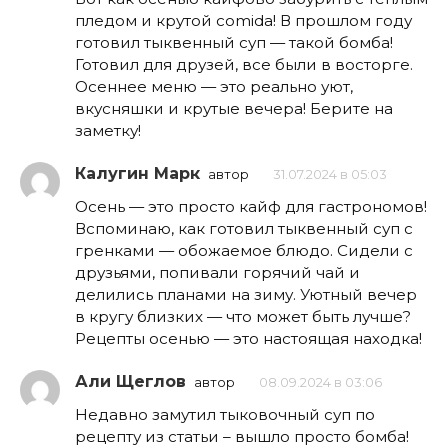
пледом и крутой comida! В прошлом году
готовил тыквенный суп — такой бомба!
Готовил для друзей, все были в восторге.
Осеннее меню — это реально уют,
вкусняшки и крутые вечера! Берите на
заметку!
Калугин Марк
автор
31.07.2024 в 05:03
Осень — это просто кайф для гастрономов!
Вспоминаю, как готовил тыквенный суп с
гренками — обожаемое блюдо. Сидели с
друзьями, попивали горячий чай и
делились планами на зиму. Уютный вечер
в кругу близких — что может быть лучше?
Рецепты осенью — это настоящая находка!
Али Щеглов
автор
08.09.2024 в 03:06
Недавно замутил тыковочный суп по
рецепту из статьи – вышло просто бомба!