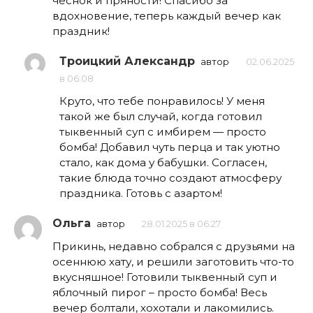
чеснок и пряности! Спасибо за
вдохновение, теперь каждый вечер как
праздник!
Троицкий Александр
автор
02.06.2025
в 06:08
Круто, что тебе понравилось! У меня
такой же был случай, когда готовил
тыквенный суп с имбирем — просто
бомба! Добавил чуть перца и так уютно
стало, как дома у бабушки. Согласен,
такие блюда точно создают атмосферу
праздника. Готовь с азартом!
Ольга
автор
28.01.2025 в 06:27
Прикинь, недавно собрался с друзьями на
осеннюю хату, и решили заготовить что-то
вкусняшное! Готовили тыквенный суп и
яблочный пирог – просто бомба! Весь
вечер болтали, хохотали и лакомились.