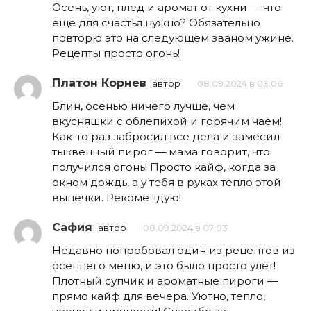
Осень, уют, плед и аромат от кухни — что
еще для счастья нужно? Обязательно
повторю это на следующем званом ужине.
Рецепты просто огонь!
Платон Корнев
автор
08.09.2024 в 03:06
Блин, осенью ничего лучше, чем
вкусняшки с облепихой и горячим чаем!
Как-то раз забросил все дела и замесил
тыквенный пирог — мама говорит, что
получился огонь! Просто кайф, когда за
окном дождь, а у тебя в руках тепло этой
выпечки. Рекомендую!
Сафия
автор
08.09.2024 в 07:03
Недавно попробовал один из рецептов из
осеннего меню, и это было просто улёт!
Плотный супчик и ароматные пироги —
прямо кайф для вечера. Уютно, тепло,