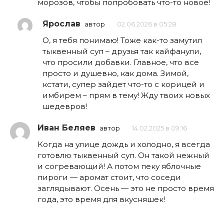
морозов, чтобы попробовать что-то новое!
Ярослав
автор
02.06.2026 в 05:28
О, я тебя понимаю! Тоже как-то замутил
тыквенный суп – друзья так кайфанули,
что просили добавки. Главное, что все
просто и душевно, как дома. Зимой,
кстати, супер зайдет что-то с корицей и
имбирем – прям в тему! Жду твоих новых
шедевров!
Иван Беляев
автор
14.02.2025 в 09:16
Когда на улице дождь и холодно, я всегда
готовлю тыквенный суп. Он такой нежный
и согревающий! А потом пеку яблочные
пироги — аромат стоит, что соседи
заглядывают. Осень — это не просто время
года, это время для вкусняшек!