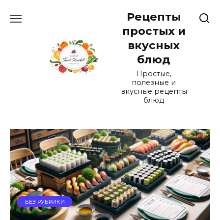
Перейти
Рецепты
к
содержанию
простых и
вкусных
блюд
Простые,
полезные и
вкусные рецепты
блюд
БЕЗ РУБРИКИ