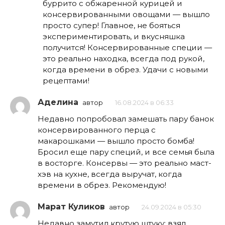
буррито с обжаренной курицей и
консервированными овощами — вышло
просто супер! Главное, не бояться
экспериментировать, и вкусняшка
получится! Консервированные специи —
это реально находка, всегда под рукой,
когда времени в обрез. Удачи с новыми
рецептами!
Аделина
автор
16.08.2024 в 06:33
Недавно попробовал замешать пару банок
консервированного перца с
макарошками — вышло просто бомба!
Бросил еще пару специй, и все семья была
в восторге. Консервы — это реально маст-
хэв на кухне, всегда выручат, когда
времени в обрез. Рекомендую!
Марат Куликов
автор
24.09.2024 в 05:30
Недавно замутил крутую штуку: взял