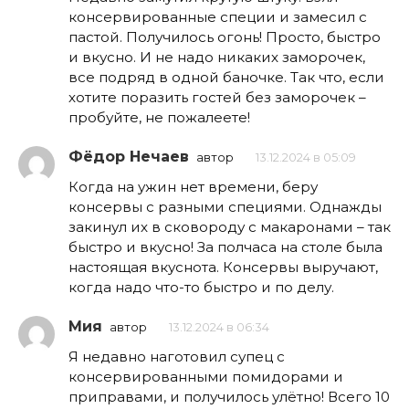
консервированные специи и замесил с
пастой. Получилось огонь! Просто, быстро
и вкусно. И не надо никаких заморочек,
все подряд в одной баночке. Так что, если
хотите поразить гостей без заморочек –
пробуйте, не пожалеете!
Фёдор Нечаев
автор
13.12.2024 в 05:09
Когда на ужин нет времени, беру
консервы с разными специями. Однажды
закинул их в сковороду с макаронами – так
быстро и вкусно! За полчаса на столе была
настоящая вкуснота. Консервы выручают,
когда надо что-то быстро и по делу.
Мия
автор
13.12.2024 в 06:34
Я недавно наготовил супец с
консервированными помидорами и
приправами, и получилось улётно! Всего 10