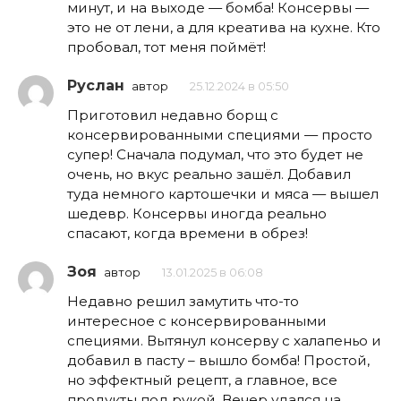
минут, и на выходе — бомба! Консервы —
это не от лени, а для креатива на кухне. Кто
пробовал, тот меня поймёт!
Руслан
автор
25.12.2024 в 05:50
Приготовил недавно борщ с
консервированными специями — просто
супер! Сначала подумал, что это будет не
очень, но вкус реально зашёл. Добавил
туда немного картошечки и мяса — вышел
шедевр. Консервы иногда реально
спасают, когда времени в обрез!
Зоя
автор
13.01.2025 в 06:08
Недавно решил замутить что-то
интересное с консервированными
специями. Вытянул консерву с халапеньо и
добавил в пасту – вышло бомба! Простой,
но эффектный рецепт, а главное, все
продукты под рукой. Вечер удался на