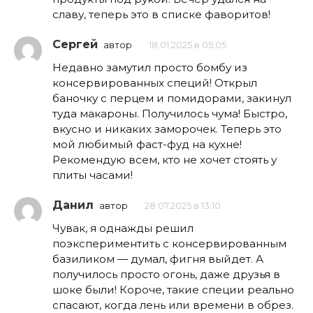
славу, теперь это в списке фаворитов!
Сергей
автор
18.01.2025 в 05:05
Недавно замутил просто бомбу из
консервированных специй! Открыл
баночку с перцем и помидорами, закинул
туда макароны. Получилось чума! Быстро,
вкусно и никаких заморочек. Теперь это
мой любимый фаст-фуд на кухне!
Рекомендую всем, кто не хочет стоять у
плиты часами!
Данил
автор
28.07.2025 в 13:10
Чувак, я однажды решил
поэкспериментить с консервированным
базиликом — думал, фигня выйдет. А
получилось просто огонь, даже друзья в
шоке были! Короче, такие специи реально
спасают, когда лень или времени в обрез.