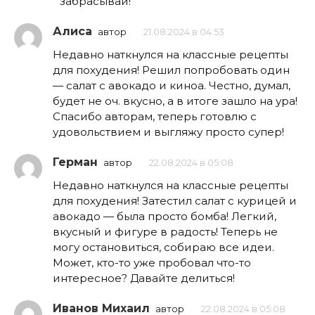
забрасывай!
Алиса
автор
21.08.2024 в 04:53
Недавно наткнулся на классные рецепты
для похудения! Решил попробовать один
— салат с авокадо и киноа. Честно, думал,
будет не оч. вкусно, а в итоге зашло на ура!
Спасибо авторам, теперь готовлю с
удовольствием и выгляжу просто супер!
Герман
автор
22.08.2024 в 05:08
Недавно наткнулся на классные рецепты
для похудения! Затестил салат с курицей и
авокадо — была просто бомба! Легкий,
вкусный и фигуре в радость! Теперь не
могу остановиться, собираю все идеи.
Может, кто-то уже пробовал что-то
интересное? Давайте делиться!
Иванов Михаил
автор
22.08.2024 в 05:08