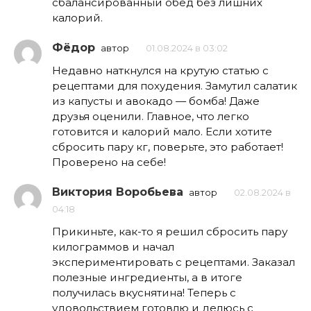
сбалансированный обед без лишних
калорий.
Фёдор
автор
01.08.2024 в 03:02
Недавно наткнулся на крутую статью с
рецептами для похудения. Замутил салатик
из капусты и авокадо — бомба! Даже
друзья оценили. Главное, что легко
готовится и калорий мало. Если хотите
сбросить пару кг, поверьте, это работает!
Проверено на себе!
Виктория Воробьева
автор
02.08.2024 в
04:18
Прикиньте, как-то я решил сбросить пару
килограммов и начал
экспериментировать с рецептами. Заказал
полезные ингредиенты, а в итоге
получилась вкуснятина! Теперь с
удовольствием готовлю и делюсь с