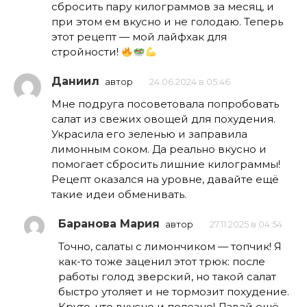
сбросить пару килограммов за месяц, и
при этом ем вкусно и не голодаю. Теперь
этот рецепт — мой лайфхак для
стройности!
Даниил
автор
24.06.2024 в 05:46
Мне подруга посоветовала попробовать
салат из свежих овощей для похудения.
Украсила его зеленью и заправила
лимонным соком. Да реально вкусно и
помогает сбросить лишние килограммы!
Рецепт оказался на уровне, давайте ещё
такие идеи обменивать.
Баранова Мария
автор
27.11.2025 в 04:54
Точно, салаты с лимончиком — топчик! Я
как-то тоже заценил этот трюк: после
работы голод зверский, но такой салат
быстро утоляет и не тормозит похудение.
Круто, что вкусно и полезно! Давай ещё