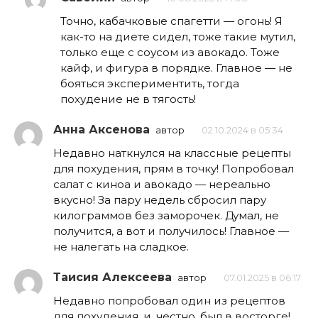
Точно, кабачковые спагетти — огонь! Я
как-то на диете сидел, тоже такие мутил,
только еще с соусом из авокадо. Тоже
кайф, и фигура в порядке. Главное — не
бояться экспериментить, тогда
похудение не в тягость!
Анна Аксенова
автор
02.10.2024 в 05:34
Недавно наткнулся на классные рецепты
для похудения, прям в точку! Попробовал
салат с киноа и авокадо — нереально
вкусно! За пару недель сбросил пару
килограммов без заморочек. Думал, не
получится, а вот и получилось! Главное —
не налегать на сладкое.
Таисия Алексеева
автор
07.01.2025 в 06:17
Недавно попробовал один из рецептов
для похудения, и, честно, был в восторге!