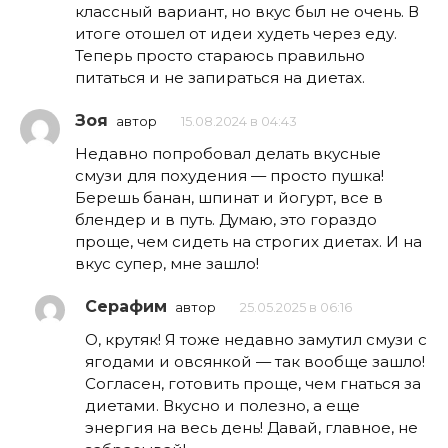
классный вариант, но вкус был не очень. В
итоге отошел от идеи худеть через еду.
Теперь просто стараюсь правильно
питаться и не запираться на диетах.
Зоя
автор
15.08.2024 в 04:43
Недавно попробовал делать вкусные
смузи для похудения — просто пушка!
Берешь банан, шпинат и йогурт, все в
блендер и в путь. Думаю, это гораздо
проще, чем сидеть на строгих диетах. И на
вкус супер, мне зашло!
Серафим
автор
25.05.2025 в 06:16
О, крутяк! Я тоже недавно замутил смузи с
ягодами и овсянкой — так вообще зашло!
Согласен, готовить проще, чем гнаться за
диетами. Вкусно и полезно, а еще
энергия на весь день! Давай, главное, не