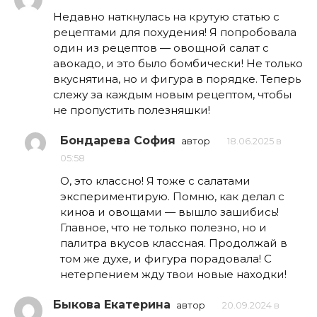
Недавно наткнулась на крутую статью с
рецептами для похудения! Я попробовала
один из рецептов — овощной салат с
авокадо, и это было бомбически! Не только
вкуснятина, но и фигура в порядке. Теперь
слежу за каждым новым рецептом, чтобы
не пропустить полезняшки!
Бондарева София
автор
18.06.2025 в
05:58
О, это классно! Я тоже с салатами
экспериментирую. Помню, как делал с
киноа и овощами — вышло зашибись!
Главное, что не только полезно, но и
палитра вкусов классная. Продолжай в
том же духе, и фигура порадовала! С
нетерпением жду твои новые находки!
Быкова Екатерина
автор
20.09.2024 в