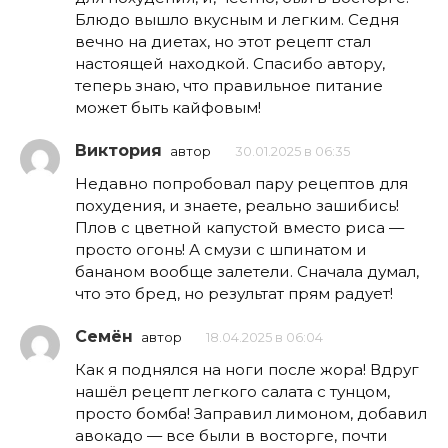
Блюдо вышло вкусным и легким. Седня
вечно на диетах, но этот рецепт стал
настоящей находкой. Спасибо автору,
теперь знаю, что правильное питание
может быть кайфовым!
Виктория
автор
30.01.2025 в 06:35
Недавно попробовал пару рецептов для
похудения, и знаете, реально зашибись!
Плов с цветной капустой вместо риса —
просто огонь! А смузи с шпинатом и
бананом вообще залетели. Сначала думал,
что это бред, но результат прям радует!
Семён
автор
18.04.2025 в 06:04
Как я поднялся на ноги после жора! Вдруг
нашёл рецепт легкого салата с тунцом,
просто бомба! Заправил лимоном, добавил
авокадо — все были в восторге, почти