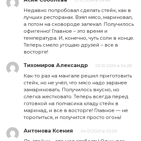
01.10.2024 в 04:46
Недавно попробовал сделать стейк, как в
лучших ресторанах. Взял мясо, мариновал,
а потом на сковороде запекал. Получилось
офигенно! Главное – это время и
температура. И, конечно, чуть соли в конце.
Теперь смело угощаю друзей – все в
восторге!
Тихомиров Александр
02.10.2024 в 04:28
Как-то раз на мангале решил приготовить
стейк, но не учёл, что мясо надо заранее
замариновать. Получилось вкусно, но
слегка жестковато. Теперь всегда перед
готовкой на полчасика кладу стейк в
маринад, и все в восторге! Главное — не
торопиться, и получится просто огонь!
Антонова Ксения
04.01.2025 в 05:05