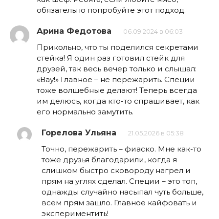
обязательно попробуйте этот подход.
Арина Федотова
06.09.2024 в 06:03
Прикольно, что ты поделился секретами
стейка! Я один раз готовил стейк для
друзей, так весь вечер только и слышал:
«Вау!» Главное – не пережарить. Специи
тоже волшебные делают! Теперь всегда
им делюсь, когда кто-то спрашивает, как
его нормально замутить.
Горелова Ульяна
21.05.2026 в 05:38
Точно, пережарить – фиаско. Мне как-то
тоже друзья благодарили, когда я
слишком быстро сковороду нагрел и
прям на углях сделал. Специи – это топ,
однажды случайно насыпал чуть больше,
всем прям зашло. Главное кайфовать и
экспериментить!