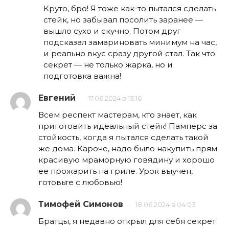
Круто, бро! Я тоже как-то пытался сделать
стейк, но забывал посолить заранее —
вышло сухо и скучно. Потом друг
подсказал замариновать минимум на час,
и реально вкус сразу другой стал. Так что
секрет — не только жарка, но и
подготовка важна!
Евгений
17.06.2024 в 13:16
Всем респект мастерам, кто знает, как
приготовить идеальный стейк! Памперс за
стойкость, когда я пытался сделать такой
же дома. Кароче, надо было накупить прям
красивую мраморную говядину и хорошо
ее прожарить на гриле. Урок выучен,
готовьте с любовью!
Тимофей Симонов
18.06.2024 в 04:03
Братцы, я недавно открыл для себя секрет