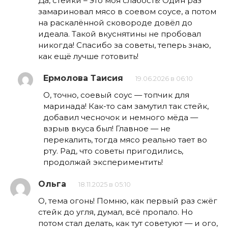
Да, стейки – это моя слабость! Один раз
замариновал мясо в соевом соусе, а потом
на раскалённой сковороде довёл до
идеала. Такой вкуснятины не пробовал
никогда! Спасибо за советы, теперь знаю,
как ещё лучше готовить!
Ермолова Таисия
19.06.2026 в 06:10
О, точно, соевый соус — топчик для
маринада! Как-то сам замутил так стейк,
добавил чесночок и немного мёда —
взрыв вкуса был! Главное — не
перекалить, тогда мясо реально тает во
рту. Рад, что советы пригодились,
продолжай экспериментить!
Ольга
18.11.2025 в 05:10
О, тема огонь! Помню, как первый раз сжёг
стейк до угля, думал, всё пропало. Но
потом стал делать, как тут советуют — и ого,