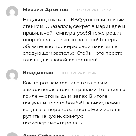
Михаил Архипов
07.09.2024 в 05:32
Недавно друзья на BBQ угостили крутым
стейком. Оказалось, секрет в маринаде и
правильной температуре! Я тоже решил
попробовать – вышло классно! Теперь
обязательно проверю свои навыки на
следующем застолье. Стейк – это просто
топчик для любой вечеринки!
Владислав
08.09.2024 в 07:47
Как-то раз заморочился с мясом и
замариновал стейк с травами. Готовил на
гриле — огонь, дым, запах! В итоге
получили просто бомбу! Главное, понять,
когда его переворачивать. Если хотешь
рулить на кухне, советую
поэкспериментировать!
Асия Соболева