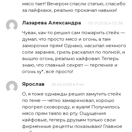
мясо тает! Вечером спасли статью, спасибо
за лайфхаки, реально прокачал навыки!
Лазарева Александра
09.01.2026 в 03:38
Чувак, как-то решил сам пожарить стейк —
думал, что просто мясо и огонь, а там
заморочки прям! Однако, насыпал немного
соли заранее, гриль раскалил по полной, и
вышло огонь, реально кайфовал. Теперь
знаю, что главный секрет — терпение и
огонь ху*, всё просто!
Ярослав
29.04.2026 в 11:44
О, я тоже однажды решил замутить стейк
по теме — чётко замариновал, хорошо
прогрел сковороду, и вуаля! Получилось
мясо прям таяло во рту. Ощущения
кайфовые, теперь друзьям только свои
фирменные рецепты показываю! Главное