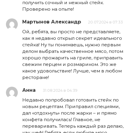
получить сочный и нежный стейк.
Проверено на опыте!
Мартынов Александр
20.07.2024 в 07:33
Ой, ребята, вы просто не представляете,
как я недавно открыл секрет идеального
стейка! Ну ты понимаешь, нужно первым
делом выбрать качественное мясо, потом
хорошо прожарить на гриле, приправить
свежим перцем и розмарином. Это же
какое удовольствие! Лучше, чем в любом
ресторане!
Анна
31.08.2024 в 04:39
Недавно попробовал готовить стейк по
новым рецептам. Приправил специями,
дал «отдохнуть» после жарки – и прямо
конфета получилась! Главное, не
переваривать. Теперь каждый раз делаю,
как шеф! Ребята, если любите мясо,