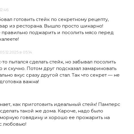
12:46
бовал готовить стейк по секретному рецепту,
вар из ресторана. Вышло просто шикарно!
— правильно поджарить и посолить мясо перед
жалеете!
05.12.2025 в 05:14
к-то пытался сделать стейк, но забывал посолить
о и скучно. Потом друг подсказал замариновать
льно вкус сразу другой стал. Так что секрет — не
одготовка важна!
знает, как приготовить идеальный стейк! Памперс
я сделать такой же дома. Кароче, надо было
морную говядину и хорошо ее прожарить на
 с любовью!