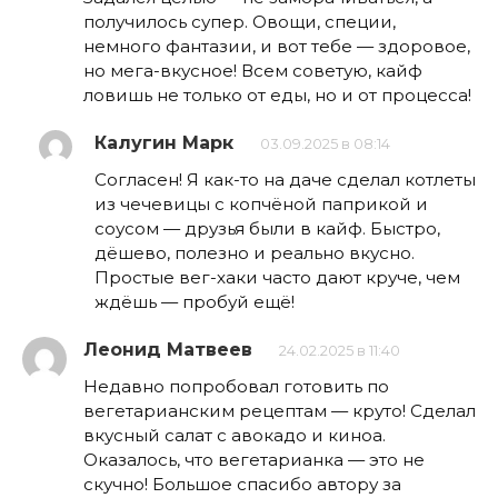
получилось супер. Овощи, специи,
немного фантазии, и вот тебе — здоровое,
но мега-вкусное! Всем советую, кайф
ловишь не только от еды, но и от процесса!
Калугин Марк
03.09.2025 в 08:14
Согласен! Я как-то на даче сделал котлеты
из чечевицы с копчёной паприкой и
соусом — друзья были в кайф. Быстро,
дёшево, полезно и реально вкусно.
Простые вег-хаки часто дают круче, чем
ждёшь — пробуй ещё!
Леонид Матвеев
24.02.2025 в 11:40
Недавно попробовал готовить по
вегетарианским рецептам — круто! Сделал
вкусный салат с авокадо и киноа.
Оказалось, что вегетарианка — это не
скучно! Большое спасибо автору за