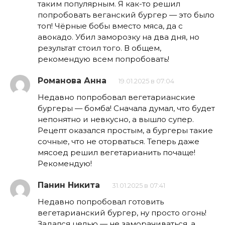
таким популярным. Я как-то решил
попробовать веганский бургер — это было
топ! Чёрные бобы вместо мяса, да с
авокадо. Убил заморозку на два дня, но
результат стоил того. В общем,
рекомендую всем попробовать!
Романова Анна
19.01.2025 в 07:04
Недавно попробовал вегетарианские
бургеры — бомба! Сначала думал, что будет
непонятно и невкусно, а вышло супер.
Рецепт оказался простым, а бургеры такие
сочные, что не оторваться. Теперь даже
мясоед решил вегетарианить почаще!
Рекомендую!
Панин Никита
31.01.2025 в 07:41
Недавно попробовал готовить
вегетарианский бургер, ну просто огонь!
Задался целью — не заморачиваться, а