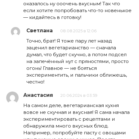
оказалось ну ооочень вкусным! Так что
если хотите попробовать что-то новенькое
— кидайтесь в готовку!
Светлана
08.08.2025 в 12:06
Точно, брат! Я тоже пару лет назад
заценил вегетарианство — сначала
думал, что будет скучно, а потом подсел
на запечённый нут с пряностями, просто
огонь! Главное — не бояться
экспериментить, и пальчики оближешь,
честно!
Анастасия
20.06.2024 в 03:59
На самом деле, вегетарианская кухня
вовсе не скучная и вкусная! Я сама начала
экспериментировать с рецептами и
обнаружила много вкусных блюд.
Например, попробуйте пасту с овощами