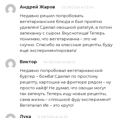
Андрей Жаров
03.08.2024 в 03:04
Недавно решил попробовать
вегетарианские блюда и был приятно
удивлён! Сделал овощной рататуй, а потом
запеканку с сыром. Вкуснотища! Теперь
понимаю, что вегетарианка – это не
скучно. Спасибо за классные рецепты, буду
ещё экспериментировать!
Виктор
04.08.2024 в 06:02
Недавно попробовал вегетарианский
бургер – бомба! Сделал по простому
рецепту, картошка на фритюре рядом – ну
просто кайф! Не думал, что овощи могут
так затянуть. Теперь ищу новые рецепты,
сама жизнь – сплошной фуд-эксперимент!
Вегетarian life – это круто!
Лука
12.08.2024 в 04:50