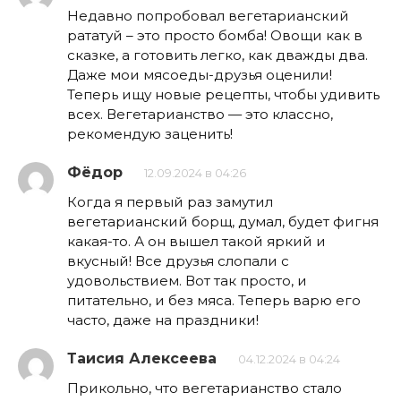
Недавно попробовал вегетарианский
рататуй – это просто бомба! Овощи как в
сказке, а готовить легко, как дважды два.
Даже мои мясоеды-друзья оценили!
Теперь ищу новые рецепты, чтобы удивить
всех. Вегетарианство — это классно,
рекомендую заценить!
Фёдор
12.09.2024 в 04:26
Когда я первый раз замутил
вегетарианский борщ, думал, будет фигня
какая-то. А он вышел такой яркий и
вкусный! Все друзья слопали с
удовольствием. Вот так просто, и
питательно, и без мяса. Теперь варю его
часто, даже на праздники!
Таисия Алексеева
04.12.2024 в 04:24
Прикольно, что вегетарианство стало