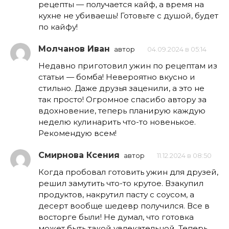
рецепты — получается кайф, а время на
кухне не убиваешь! Готовьте с душой, будет
по кайфу!
Молчанов Иван
автор
04.09.2024 в 05:14
Недавно приготовил ужин по рецептам из
статьи — бомба! Невероятно вкусно и
стильно. Даже друзья заценили, а это не
так просто! Огромное спасибо автору за
вдохновение, теперь планирую каждую
неделю кулинарить что-то новенькое.
Рекомендую всем!
Смирнова Ксения
автор
11.12.2024 в 08:50
Когда пробовал готовить ужин для друзей,
решил замутить что-то крутое. Взакупил
продуктов, накрутил пасту с соусом, а
десерт вообще шедевр получился. Все в
восторге были! Не думал, что готовка
может быть такой увлекательной. Теперь