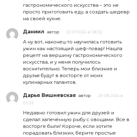
гастрономического искусства – это не
просто приготовить еду, а создать шедевр
на своей кухне.
Даниил
автор
22.07.2024 в 08:02
А ну вот, наконец-то научилась готовить
ужин как настоящий шеф-повар! Нашла
рецепт на вершину гастрономического
искусства, и у меня получилось
восхитительно. Теперь мои близкие и
друзья будут в восторге от моих
кулинарных талантов.
Дарья Вишневская
автор
29.08.2024 в
05:33
Недавно готовил ужин для друзей и
сделал запечённую рыбу с овощами. Все в
восторге были! Короче, если хотите
порадовать близких, берите простые