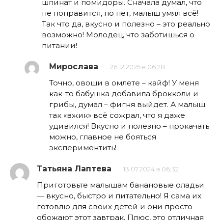
шпинат и помидоры. Сначала думал, что
не понравится, но нет, малыш умял всё!
Так что да, вкусно и полезно – это реально
возможно! Молодец, что заботишься о
питании!
Мирослава
26.12.2025 в 06:28
Точно, овощи в омлете – кайф! У меня
как-то бабушка добавила брокколи и
грибы, думал – фигня выйдет. А малыш
так «вжик» всё сожрал, что я даже
удивился! Вкусно и полезно – прокачать
можно, главное не бояться
экспериментить!
Татьяна Лаптева
13.07.2024 в 06:32
Приготовьте малышам банановые оладьи
— вкусно, быстро и питательно! Я сама их
готовлю для своих детей и они просто
обожают этот завтрак. Плюс, это отличная