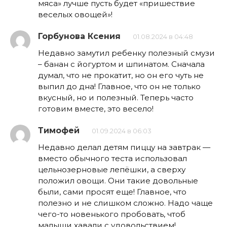
мяса» лучше пусть будет «пришествие
веселых овощей»!
Горбунова Ксения
01.08.2024 в 04:48
Недавно замутил ребенку полезный смузи
– банан с йогуртом и шпинатом. Сначала
думал, что не прокатит, но он его чуть не
выпил до дна! Главное, что он не только
вкусный, но и полезный. Теперь часто
готовим вместе, это весело!
Тимофей
01.09.2024 в 06:03
Недавно делал детям пиццу на завтрак —
вместо обычного теста использовал
цельнозерновые лепёшки, а сверху
положил овощи. Они такие довольные
были, сами просят еще! Главное, что
полезно и не слишком сложно. Надо чаще
чего-то новенького пробовать, чтоб
малыши хавали с удовольствием!