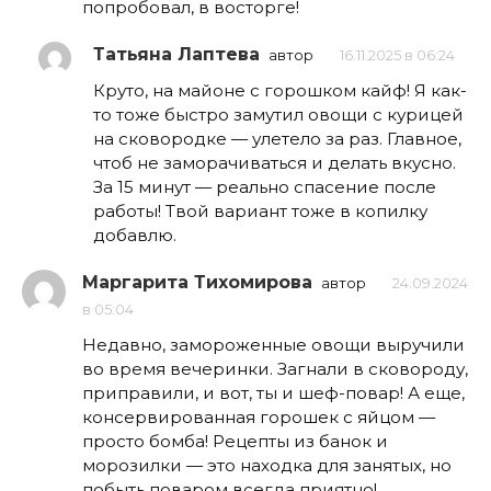
попробовал, в восторге!
Татьяна Лаптева
автор
16.11.2025 в 06:24
Круто, на майоне с горошком кайф! Я как-
то тоже быстро замутил овощи с курицей
на сковородке — улетело за раз. Главное,
чтоб не заморачиваться и делать вкусно.
За 15 минут — реально спасение после
работы! Твой вариант тоже в копилку
добавлю.
Маргарита Тихомирова
автор
24.09.2024
в 05:04
Недавно, замороженные овощи выручили
во время вечеринки. Загнали в сковороду,
приправили, и вот, ты и шеф-повар! А еще,
консервированная горошек с яйцом —
просто бомба! Рецепты из банок и
морозилки — это находка для занятых, но
побыть поваром всегда приятно!