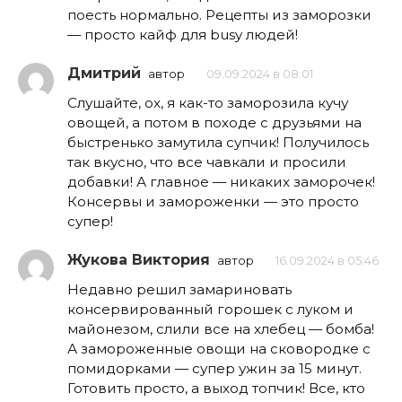
поесть нормально. Рецепты из заморозки
— просто кайф для busy людей!
Дмитрий
автор
09.09.2024 в 08:01
Слушайте, ох, я как-то заморозила кучу
овощей, а потом в походе с друзьями на
быстренько замутила супчик! Получилось
так вкусно, что все чавкали и просили
добавки! А главное — никаких заморочек!
Консервы и замороженки — это просто
супер!
Жукова Виктория
автор
16.09.2024 в 05:46
Недавно решил замариновать
консервированный горошек с луком и
майонезом, слили все на хлебец — бомба!
А замороженные овощи на сковородке с
помидорками — супер ужин за 15 минут.
Готовить просто, а выход топчик! Все, кто