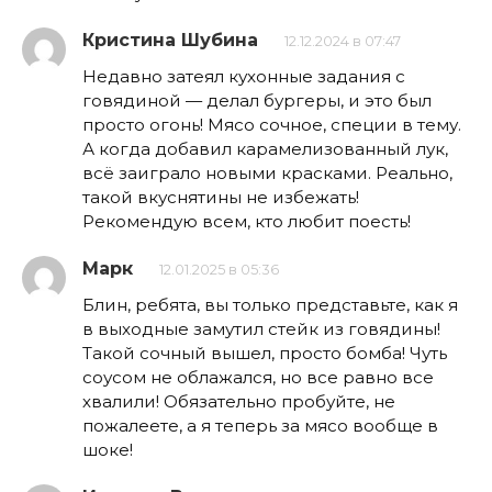
Кристина Шубина
12.12.2024 в 07:47
Недавно затеял кухонные задания с
говядиной — делал бургеры, и это был
просто огонь! Мясо сочное, специи в тему.
А когда добавил карамелизованный лук,
всё заиграло новыми красками. Реально,
такой вкуснятины не избежать!
Рекомендую всем, кто любит поесть!
Марк
12.01.2025 в 05:36
Блин, ребята, вы только представьте, как я
в выходные замутил стейк из говядины!
Такой сочный вышел, просто бомба! Чуть
соусом не облажался, но все равно все
хвалили! Обязательно пробуйте, не
пожалеете, а я теперь за мясо вообще в
шоке!