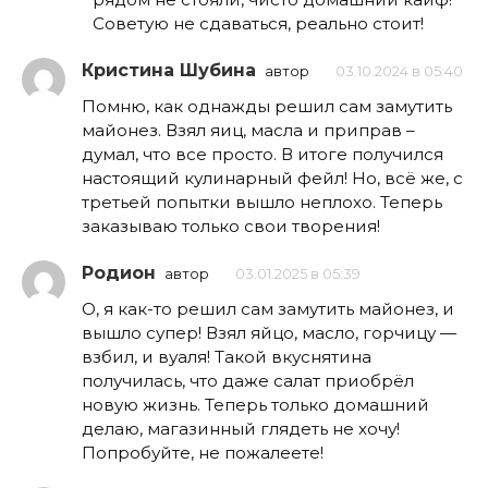
Советую не сдаваться, реально стоит!
Кристина Шубина
автор
03.10.2024 в 05:40
Помню, как однажды решил сам замутить
майонез. Взял яиц, масла и приправ –
думал, что все просто. В итоге получился
настоящий кулинарный фейл! Но, всё же, с
третьей попытки вышло неплохо. Теперь
заказываю только свои творения!
Родион
автор
03.01.2025 в 05:39
О, я как-то решил сам замутить майонез, и
вышло супер! Взял яйцо, масло, горчицу —
взбил, и вуаля! Такой вкуснятина
получилась, что даже салат приобрёл
новую жизнь. Теперь только домашний
делаю, магазинный глядеть не хочу!
Попробуйте, не пожалеете!