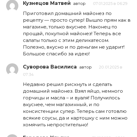
Кузнецов Матвей
автор
07.01.2025 в 06:29
Приготовил домашний майонез по
рецепту — просто супер! Вышло прям как в
магазине, только вкуснее. Наконец-то
прощай, покупной майонез! Теперь все
салаты только с этим деликатесом.
Полезно, вкусно и по деньгам не ударит!
Большое спасибо за идею!
Суворова Василиса
автор
20.01.2025 в
07:34
Недавно решил рискнуть и сделать
домашний майонез. Взял яйцо, немного
горчицы и масла – и вуаля! Получилось
вкуснее, чем магазинный, и по
консистенции супер. Теперь сам готовлю
всякие соусы, да и картошку с ним можно
хомячить непростительно!