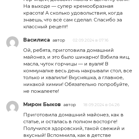
На выходе — супер кремообразная
красота! А сколько удовольствия, когда
знаешь, что всё сам сделал. Спасибо за
классный рецепт!
Василиса
автор
02.09.2024 в 07:16
Ой, ребята, приготовила домашний
майонез, и это было шикарно! Взбила яиц,
масла, чуток горчицы — и вуаля! В
коммуналке весь день накрывали стол, все
только и хвалили! Вкусняшка, а главное,
никакой химии! Обязательно попробуйте,
не пожалеете!
Мирон Быков
автор
18.09.2024 в 04:26
Приготовила домашний майонез, как в
статье, и осталась в полном восторге!
Получился здоровский, такой свежий и
вкусный! Вспомнила, как в детстве