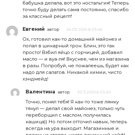
бабушка делала, вот это ностальгия! Теперь
точно буду делать сама постоянно, спасибо
за классный рецепт!
Евгений
автор
24.09.2024 в 05:46
Ох, готовил как-то домашний майонез и
попал в шикарный трон. Блин, это так
просто! Взбил яйцо с горчицей, добавил
масло — и вуа-ля! Вкуснее, чем из магазина
в разы. Попробуй, не пожалеешь, будет как
надо для салатов. Никакой химии, чисто
хэндмейд!
Валентина
автор
30.11.2025 в 03:40
Точно, понял тебя! Я как-то тоже лямку
тянул — делал свой майонез, только чуть
переборщил с маслом, получилась
кашица)) Но потом отточил навык, теперь
всегда на ура выходит. Магазинные и
рядом не стояли, чисто домашний кайф!