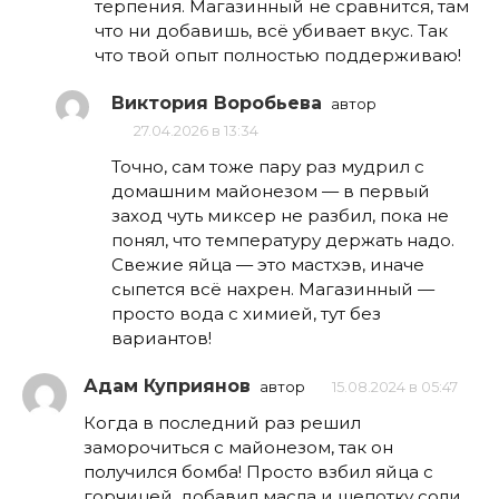
терпения. Магазинный не сравнится, там
что ни добавишь, всё убивает вкус. Так
что твой опыт полностью поддерживаю!
Виктория Воробьева
автор
27.04.2026 в 13:34
Точно, сам тоже пару раз мудрил с
домашним майонезом — в первый
заход чуть миксер не разбил, пока не
понял, что температуру держать надо.
Свежие яйца — это мастхэв, иначе
сыпется всё нахрен. Магазинный —
просто вода с химией, тут без
вариантов!
Адам Куприянов
автор
15.08.2024 в 05:47
Когда в последний раз решил
заморочиться с майонезом, так он
получился бомба! Просто взбил яйца с
горчицей, добавил масла и щепотку соли.