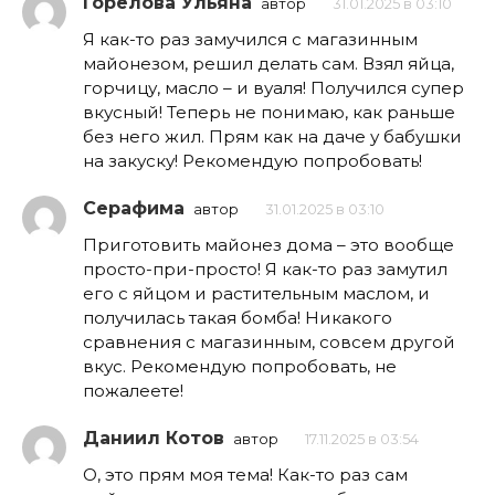
Горелова Ульяна
автор
31.01.2025 в 03:10
Я как-то раз замучился с магазинным
майонезом, решил делать сам. Взял яйца,
горчицу, масло – и вуаля! Получился супер
вкусный! Теперь не понимаю, как раньше
без него жил. Прям как на даче у бабушки
на закуску! Рекомендую попробовать!
Серафима
автор
31.01.2025 в 03:10
Приготовить майонез дома – это вообще
просто-при-просто! Я как-то раз замутил
его с яйцом и растительным маслом, и
получилась такая бомба! Никакого
сравнения с магазинным, совсем другой
вкус. Рекомендую попробовать, не
пожалеете!
Даниил Котов
автор
17.11.2025 в 03:54
О, это прям моя тема! Как-то раз сам