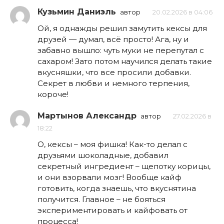
Кузьмин Даниэль
автор
20.02.2026 в 04:06
Ой, я однажды решил замутить кексы для
друзей — думал, всё просто! Ага, ну и
забавно вышло: чуть муки не перепутал с
сахаром! Зато потом научился делать такие
вкусняшки, что все просили добавки.
Секрет в любви и немного терпения,
короче!
Мартынов Александр
автор
27.02.2026 в
18:22
О, кексы – моя фишка! Как-то делал с
друзьями шоколадные, добавил
секретный ингредиент – щепотку корицы,
и они взорвали мозг! Вообще кайф
готовить, когда знаешь, что вкуснятина
получится. Главное – не бояться
экспериментировать и кайфовать от
процесса!