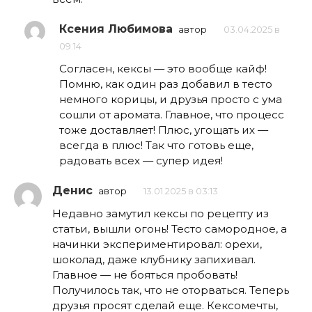
Ксения Любимова
автор
03.04.2025 в
09:14
Согласен, кексы — это вообще кайф!
Помню, как один раз добавил в тесто
немного корицы, и друзья просто с ума
сошли от аромата. Главное, что процесс
тоже доставляет! Плюс, угощать их —
всегда в плюс! Так что готовь еще,
радовать всех — супер идея!
Денис
автор
13.01.2025 в 03:13
Недавно замутил кексы по рецепту из
статьи, вышли огонь! Тесто самородное, а
начинки экспериментировал: орехи,
шоколад, даже клубнику запихивал.
Главное — не бояться пробовать!
Получилось так, что не оторваться. Теперь
друзья просят сделай еще. Кексомечты,