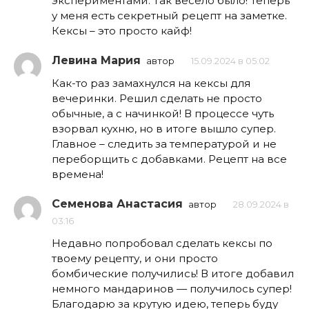
экспериментами. Так весело было! Теперь
у меня есть секретный рецепт на заметке.
Кексы – это просто кайф!
Левина Мария
автор
15.09.2024 в 05:02
Как-то раз замахнулся на кексы для
вечеринки. Решил сделать не просто
обычные, а с начинкой! В процессе чуть
взорвал кухню, но в итоге вышло супер.
Главное – следить за температурой и не
переборщить с добавками. Рецепт на все
времена!
Семенова Анастасия
автор
28.09.2024 в
03:16
Недавно попробовал сделать кексы по
твоему рецепту, и они просто
бомбические получились! В итоге добавил
немного мандаринов — получилось супер!
Благодарю за крутую идею, теперь буду