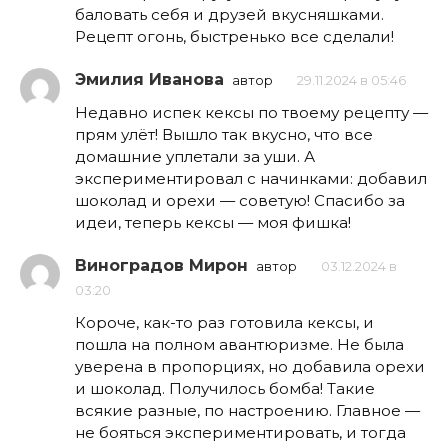
баловать себя и друзей вкусняшками.
Рецепт огонь, быстренько все сделали!
Эмилия Иванова
автор
29.11.2024 в 05:46
Недавно испек кексы по твоему рецепту —
прям улёт! Вышло так вкусно, что все
домашние уплетали за уши. А
экспериментировал с начинками: добавил
шоколад и орехи — советую! Спасибо за
идеи, теперь кексы — моя фишка!
Виноградов Мирон
автор
03.12.2024 в
03:20
Короче, как-то раз готовила кексы, и
пошла на полном авантюризме. Не была
уверена в пропорциях, но добавила орехи
и шоколад. Получилось бомба! Такие
всякие разные, по настроению. Главное —
не бояться экспериментировать, и тогда