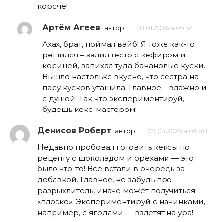
короче!
Артём Агеев
автор
28.01.2026 в 05:34
Ахах, брат, поймал вайб! Я тоже как-то
решился – залил тесто с кефиром и
корицей, запихал туда банановые куски.
Вышло настолько вкусно, что сестра на
пару кусков утащила. Главное – влажно и
с душой! Так что экспериментируй,
будешь кекс-мастером!
Денисов Роберт
автор
09.04.2025 в 06:48
Недавно пробовал готовить кексы по
рецепту с шоколадом и орехами — это
было что-то! Все встали в очередь за
добавкой. Главное, не забудь про
разрыхлитель, иначе может получиться
«плоско». Экспериментируй с начинками,
например, с ягодами — взлетят на ура!