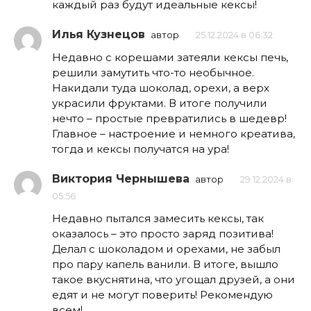
каждый раз будут идеальные кексы!
Илья Кузнецов
автор
25.12.2024 в 06:32
Недавно с корешами затеяли кексы печь,
решили замутить что-то необычное.
Накидали туда шоколад, орехи, а верх
украсили фруктами. В итоге получили
нечто – простые превратились в шедевр!
Главное – настроение и немного креатива,
тогда и кексы получатся на ура!
Виктория Чернышева
автор
29.12.2024 в
05:56
Недавно пытался замесить кексы, так
оказалось – это просто заряд позитива!
Делал с шоколадом и орехами, не забыл
про пару капель ванили. В итоге, вышло
такое вкуснятина, что угощал друзей, а они
едят и не могут поверить! Рекомендую
всем!