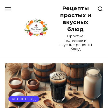
Перейти
Рецепты
к
содержанию
простых и
вкусных
блюд
Простые,
полезные и
вкусные рецепты
блюд
РЕЦЕПТЫ БЛЮД